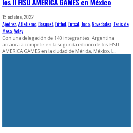
los II FISU AMERICA GAMES en México
15 octubre, 2022
Ajedrez
,
Atletismo
,
Basquet
,
Fútbol
,
Futsal
,
Judo
,
Novedades
,
Tenis de
Mesa
,
Voley
Con una delegación de 140 integrantes, Argentina
arranca a competir en la segunda edición de los FISU
AMERICA GAMES en la ciudad de Mérida, México. L
...