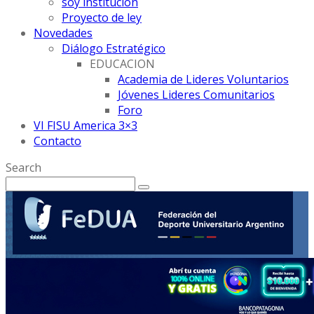
soy institución
Proyecto de ley
Novedades
Diálogo Estratégico
EDUCACION
Academia de Lideres Voluntarios
Jóvenes Lideres Comunitarios
Foro
VI FISU America 3×3
Contacto
Search