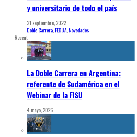
y universitario de todo el país
21 septiembre, 2022
Doble Carrera
,
FEDUA
,
Novedades
Recent
La Doble Carrera en Argentina:
referente de Sudamérica en el
Webinar de la FISU
4 mayo, 2026