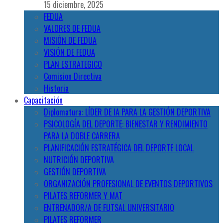
15 diciembre, 2025
FEDUA
VALORES DE FEDUA
MISIÓN DE FEDUA
VISIÓN DE FEDUA
PLAN ESTRATEGICO
Comision Directiva
Historia
Capacitación
Diplomatura: LÍDER DE IA PARA LA GESTIÓN DEPORTIVA
PSICOLOGÍA DEL DEPORTE: BIENESTAR Y RENDIMIENTO
PARA LA DOBLE CARRERA
PLANIFICACIÓN ESTRATÉGICA DEL DEPORTE LOCAL
NUTRICIÓN DEPORTIVA
GESTIÓN DEPORTIVA
ORGANIZACIÓN PROFESIONAL DE EVENTOS DEPORTIVOS
PILATES REFORMER Y MAT
ENTRENADOR/A DE FUTSAL UNIVERSITARIO
PILATES REFORMER