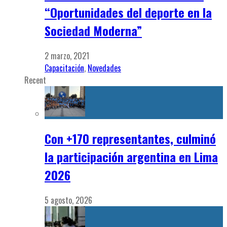
“Oportunidades del deporte en la
Sociedad Moderna”
2 marzo, 2021
Capacitación
,
Novedades
Recent
Con +170 representantes, culminó
la participación argentina en Lima
2026
5 agosto, 2026