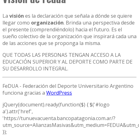
La
visión
es la declaración que señala a dónde se quiere
llegar como
organización
. Brinda una perspectiva desde
el presente (comprendiéndolo) hacia el futuro. Es el
sueño colectivo de la organización que inspirará cada una
de las acciones que se proponga la misma.
QUE TODAS LAS PERSONAS TENGAN ACCESO A LA
EDUCACIÓN SUPERIOR Y AL DEPORTE COMO PARTE DE
SU DESARROLLO INTEGRAL.
FeDUA - Federación del Deporte Universitario Argentino
funciona gracias a
WordPress
jQuery(document).ready(function($) { $('#logo
a').attr('href',
'https://tunuevacuenta.bancopatagonia.com.ar/?
utm_source=AlianzasMasivas&utm_medium=FEDUA&utm_c
});