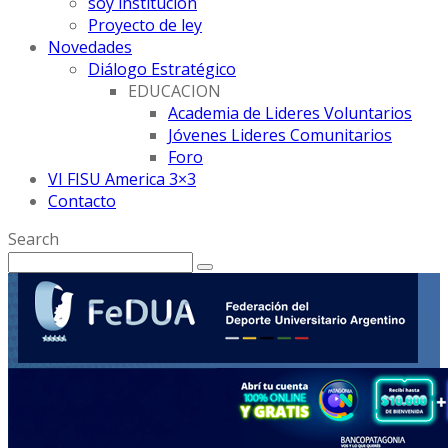
soy institución
Proyecto de ley
Novedades
Diálogo Estratégico
EDUCACION
Academia de Lideres Voluntarios
Jóvenes Lideres Comunitarios
Foro
VI FISU America 3×3
Contacto
Search