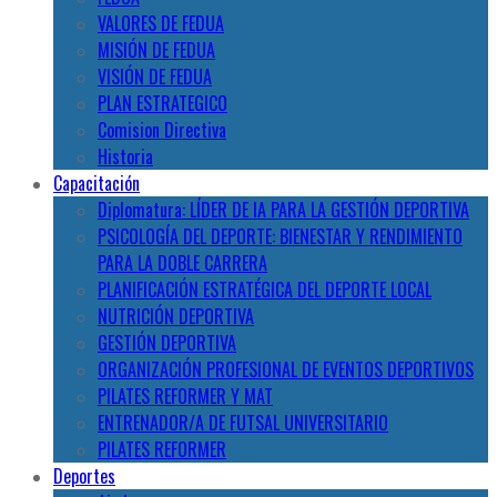
VALORES DE FEDUA
MISIÓN DE FEDUA
VISIÓN DE FEDUA
PLAN ESTRATEGICO
Comision Directiva
Historia
Capacitación
Diplomatura: LÍDER DE IA PARA LA GESTIÓN DEPORTIVA
PSICOLOGÍA DEL DEPORTE: BIENESTAR Y RENDIMIENTO
PARA LA DOBLE CARRERA
PLANIFICACIÓN ESTRATÉGICA DEL DEPORTE LOCAL
NUTRICIÓN DEPORTIVA
GESTIÓN DEPORTIVA
ORGANIZACIÓN PROFESIONAL DE EVENTOS DEPORTIVOS
PILATES REFORMER Y MAT
ENTRENADOR/A DE FUTSAL UNIVERSITARIO
PILATES REFORMER
Deportes