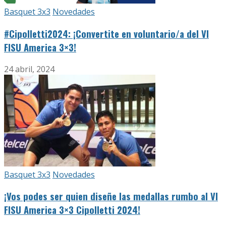
Basquet 3x3
Novedades
#Cipolletti2024: ¡Convertite en voluntario/a del VI
FISU America 3×3!
24 abril, 2024
Basquet 3x3
Novedades
¡Vos podes ser quien diseñe las medallas rumbo al VI
FISU America 3×3 Cipolletti 2024!