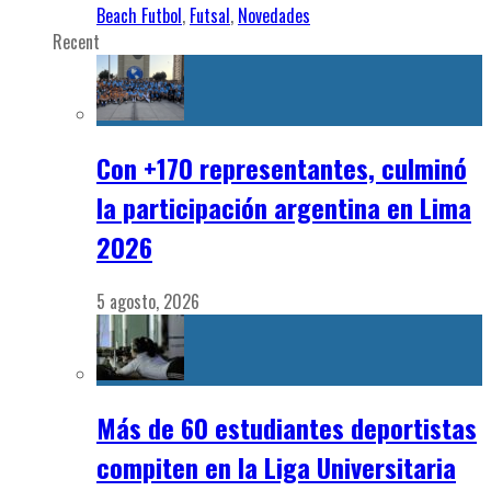
Beach Futbol
,
Futsal
,
Novedades
Recent
Con +170 representantes, culminó
la participación argentina en Lima
2026
5 agosto, 2026
Más de 60 estudiantes deportistas
compiten en la Liga Universitaria