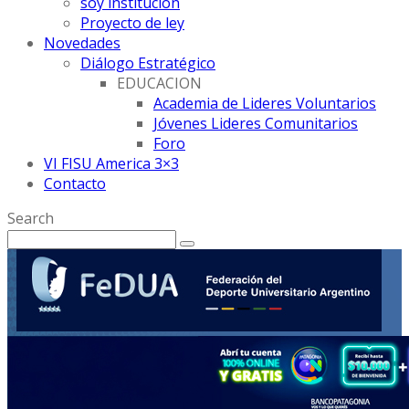
soy institución
Proyecto de ley
Novedades
Diálogo Estratégico
EDUCACION
Academia de Lideres Voluntarios
Jóvenes Lideres Comunitarios
Foro
VI FISU America 3×3
Contacto
Search