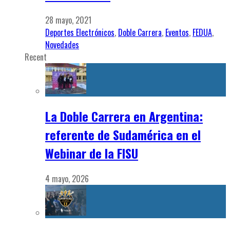
28 mayo, 2021
Deportes Electrónicos
,
Doble Carrera
,
Eventos
,
FEDUA
,
Novedades
Recent
La Doble Carrera en Argentina:
referente de Sudamérica en el
Webinar de la FISU
4 mayo, 2026