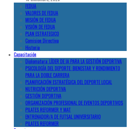
FEDUA
VALORES DE FEDUA
MISIÓN DE FEDUA
VISIÓN DE FEDUA
PLAN ESTRATEGICO
Comision Directiva
Historia
Capacitación
Diplomatura: LÍDER DE IA PARA LA GESTIÓN DEPORTIVA
PSICOLOGÍA DEL DEPORTE: BIENESTAR Y RENDIMIENTO
PARA LA DOBLE CARRERA
PLANIFICACIÓN ESTRATÉGICA DEL DEPORTE LOCAL
NUTRICIÓN DEPORTIVA
GESTIÓN DEPORTIVA
ORGANIZACIÓN PROFESIONAL DE EVENTOS DEPORTIVOS
PILATES REFORMER Y MAT
ENTRENADOR/A DE FUTSAL UNIVERSITARIO
PILATES REFORMER