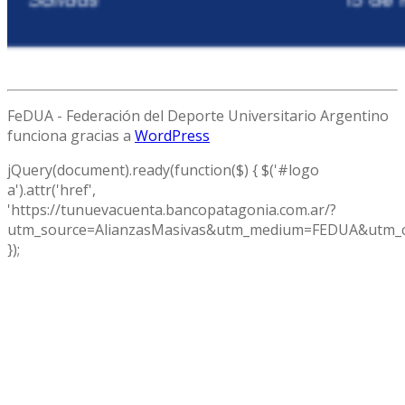
FeDUA - Federación del Deporte Universitario Argentino
funciona gracias a
WordPress
jQuery(document).ready(function($) { $('#logo
a').attr('href',
'https://tunuevacuenta.bancopatagonia.com.ar/?
utm_source=AlianzasMasivas&utm_medium=FEDUA&utm_c
});