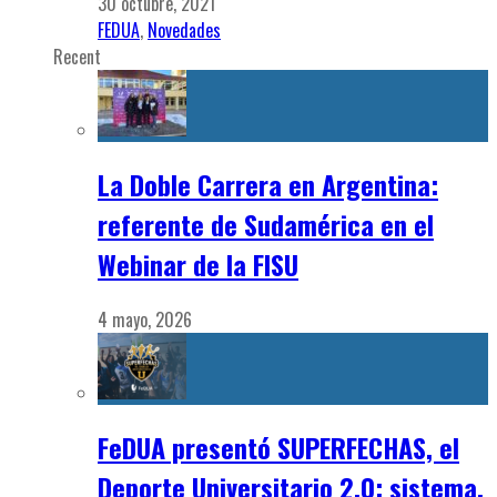
30 octubre, 2021
FEDUA
,
Novedades
Recent
La Doble Carrera en Argentina:
referente de Sudamérica en el
Webinar de la FISU
4 mayo, 2026
FeDUA presentó SUPERFECHAS, el
Deporte Universitario 2.0: sistema,