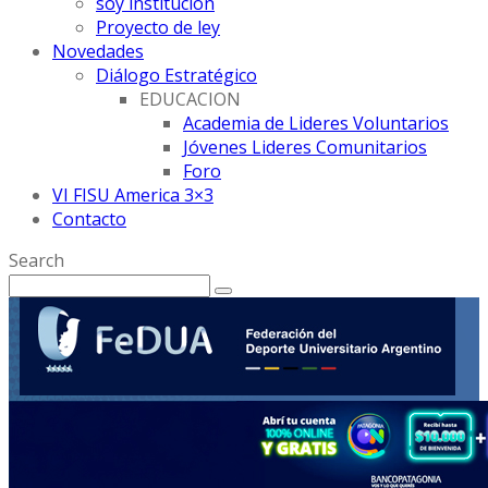
soy institución
Proyecto de ley
Novedades
Diálogo Estratégico
EDUCACION
Academia de Lideres Voluntarios
Jóvenes Lideres Comunitarios
Foro
VI FISU America 3×3
Contacto
Search