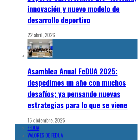
innovación y nuevo modelo de
desarrollo deportivo
22 abril, 2026
Asamblea Anual FeDUA 2025:
despedimos un año con muchos
desafíos; ya pensando nuevas
estrategias para lo que se viene
15 diciembre, 2025
FEDUA
VALORES DE FEDUA