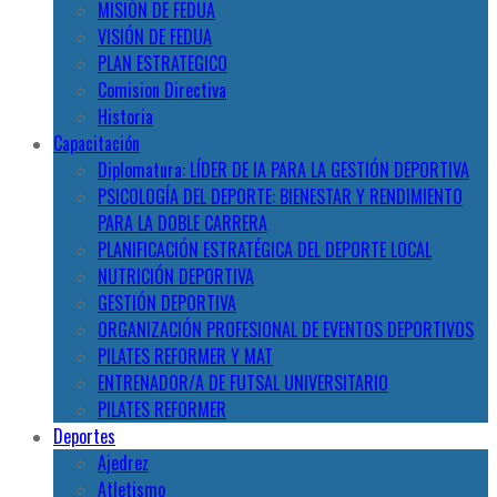
MISIÓN DE FEDUA
VISIÓN DE FEDUA
PLAN ESTRATEGICO
Comision Directiva
Historia
Capacitación
Diplomatura: LÍDER DE IA PARA LA GESTIÓN DEPORTIVA
PSICOLOGÍA DEL DEPORTE: BIENESTAR Y RENDIMIENTO
PARA LA DOBLE CARRERA
PLANIFICACIÓN ESTRATÉGICA DEL DEPORTE LOCAL
NUTRICIÓN DEPORTIVA
GESTIÓN DEPORTIVA
ORGANIZACIÓN PROFESIONAL DE EVENTOS DEPORTIVOS
PILATES REFORMER Y MAT
ENTRENADOR/A DE FUTSAL UNIVERSITARIO
PILATES REFORMER
Deportes
Ajedrez
Atletismo