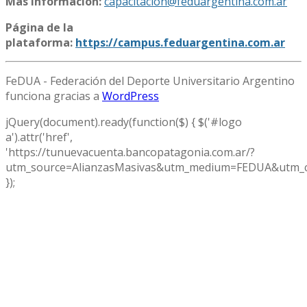
Más información:
capacitacion@feduargentina.com.ar
Página de la
plataforma:
https://campus.feduargentina.com.ar
FeDUA - Federación del Deporte Universitario Argentino
funciona gracias a
WordPress
jQuery(document).ready(function($) { $('#logo
a').attr('href',
'https://tunuevacuenta.bancopatagonia.com.ar/?
utm_source=AlianzasMasivas&utm_medium=FEDUA&utm_c
});