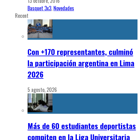
13 octubre, 2016
Basquet 3x3
,
Novedades
Recent
Con +170 representantes, culminó
la participación argentina en Lima
2026
5 agosto, 2026
Más de 60 estudiantes deportistas
compiten en la Liga Universitaria