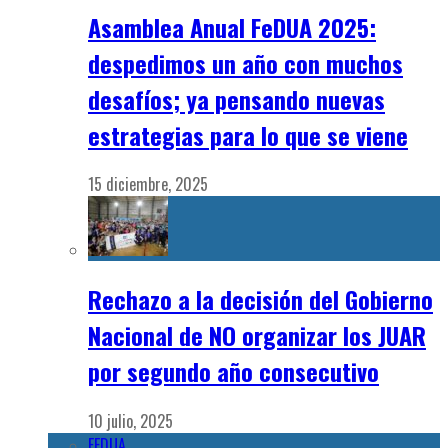
Asamblea Anual FeDUA 2025:
despedimos un año con muchos
desafíos; ya pensando nuevas
estrategias para lo que se viene
15 diciembre, 2025
Rechazo a la decisión del Gobierno
Nacional de NO organizar los JUAR
por segundo año consecutivo
10 julio, 2025
FEDUA