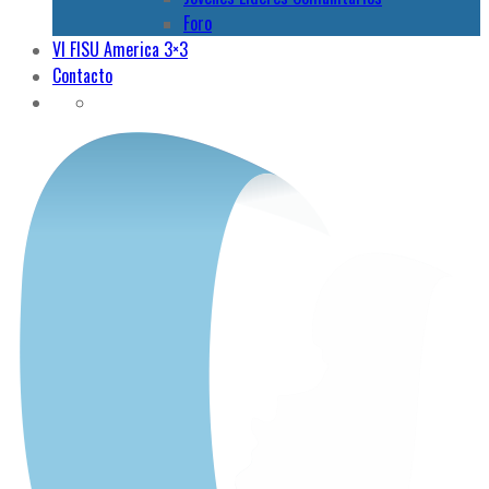
Foro
VI FISU America 3×3
Contacto