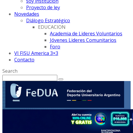
soy institución
Proyecto de ley
Novedades
Diálogo Estratégico
EDUCACION
Academia de Lideres Voluntarios
Jóvenes Lideres Comunitarios
Foro
VI FISU America 3×3
Contacto
Search