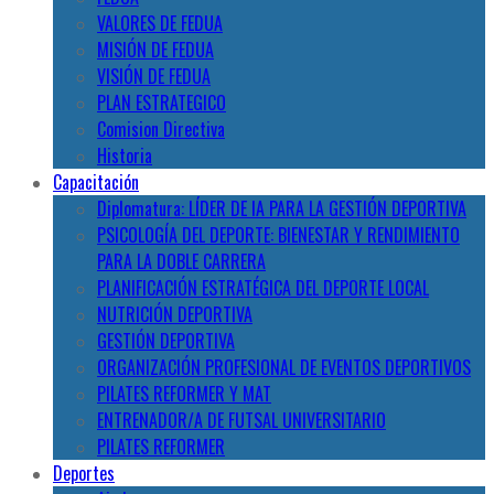
VALORES DE FEDUA
MISIÓN DE FEDUA
VISIÓN DE FEDUA
PLAN ESTRATEGICO
Comision Directiva
Historia
Capacitación
Diplomatura: LÍDER DE IA PARA LA GESTIÓN DEPORTIVA
PSICOLOGÍA DEL DEPORTE: BIENESTAR Y RENDIMIENTO
PARA LA DOBLE CARRERA
PLANIFICACIÓN ESTRATÉGICA DEL DEPORTE LOCAL
NUTRICIÓN DEPORTIVA
GESTIÓN DEPORTIVA
ORGANIZACIÓN PROFESIONAL DE EVENTOS DEPORTIVOS
PILATES REFORMER Y MAT
ENTRENADOR/A DE FUTSAL UNIVERSITARIO
PILATES REFORMER
Deportes