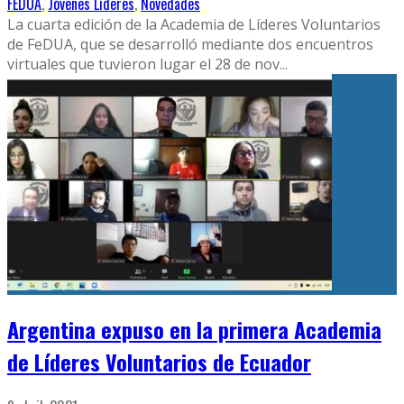
FEDUA
,
Jóvenes Líderes
,
Novedades
La cuarta edición de la Academia de Líderes Voluntarios
de FeDUA, que se desarrolló mediante dos encuentros
virtuales que tuvieron lugar el 28 de nov
...
Argentina expuso en la primera Academia
de Líderes Voluntarios de Ecuador