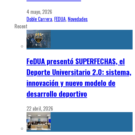
4 mayo, 2026
Doble Carrera
,
FEDUA
,
Novedades
Recent
FeDUA presentó SUPERFECHAS, el
Deporte Universitario 2.0: sistema,
innovación y nuevo modelo de
desarrollo deportivo
22 abril, 2026