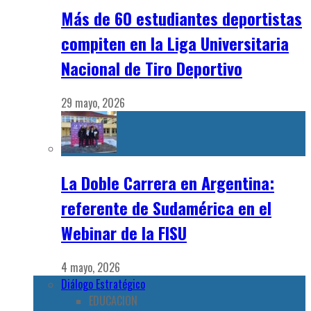
Más de 60 estudiantes deportistas
compiten en la Liga Universitaria
Nacional de Tiro Deportivo
29 mayo, 2026
La Doble Carrera en Argentina:
referente de Sudamérica en el
Webinar de la FISU
4 mayo, 2026
Diálogo Estratégico
EDUCACION