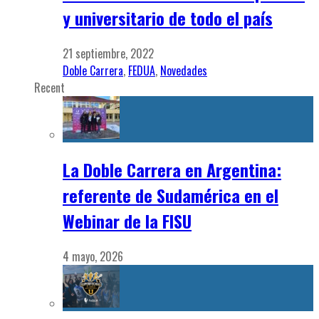
y universitario de todo el país
21 septiembre, 2022
Doble Carrera
,
FEDUA
,
Novedades
Recent
La Doble Carrera en Argentina:
referente de Sudamérica en el
Webinar de la FISU
4 mayo, 2026