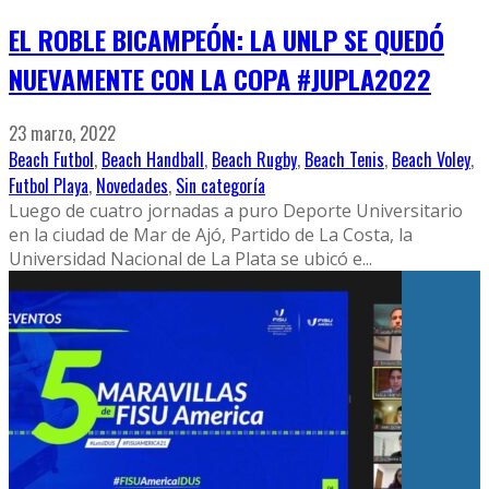
EL ROBLE BICAMPEÓN: LA UNLP SE QUEDÓ
NUEVAMENTE CON LA COPA #JUPLA2022
23 marzo, 2022
Beach Futbol
,
Beach Handball
,
Beach Rugby
,
Beach Tenis
,
Beach Voley
,
Futbol Playa
,
Novedades
,
Sin categoría
Luego de cuatro jornadas a puro Deporte Universitario
en la ciudad de Mar de Ajó, Partido de La Costa, la
Universidad Nacional de La Plata se ubicó e
...