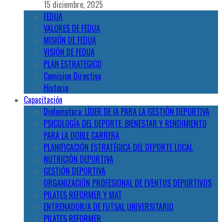
15 diciembre, 2025
FEDUA
VALORES DE FEDUA
MISIÓN DE FEDUA
VISIÓN DE FEDUA
PLAN ESTRATEGICO
Comision Directiva
Historia
Capacitación
Diplomatura: LÍDER DE IA PARA LA GESTIÓN DEPORTIVA
PSICOLOGÍA DEL DEPORTE: BIENESTAR Y RENDIMIENTO
PARA LA DOBLE CARRERA
PLANIFICACIÓN ESTRATÉGICA DEL DEPORTE LOCAL
NUTRICIÓN DEPORTIVA
GESTIÓN DEPORTIVA
ORGANIZACIÓN PROFESIONAL DE EVENTOS DEPORTIVOS
PILATES REFORMER Y MAT
ENTRENADOR/A DE FUTSAL UNIVERSITARIO
PILATES REFORMER