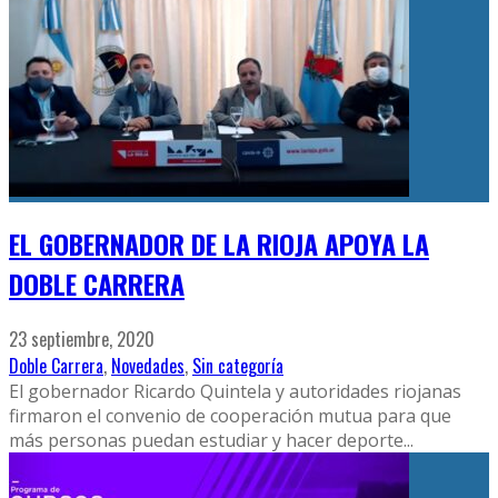
EL GOBERNADOR DE LA RIOJA APOYA LA
DOBLE CARRERA
23 septiembre, 2020
Doble Carrera
,
Novedades
,
Sin categoría
El gobernador Ricardo Quintela y autoridades riojanas
firmaron el convenio de cooperación mutua para que
más personas puedan estudiar y hacer deporte
...