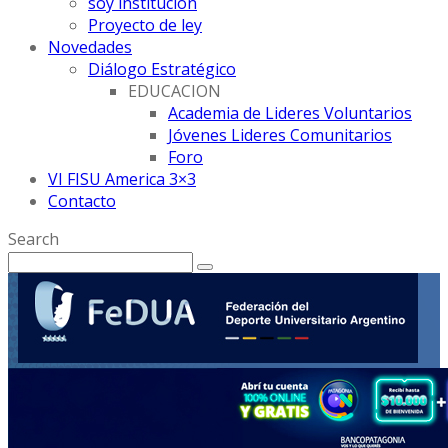
soy institución
Proyecto de ley
Novedades
Diálogo Estratégico
EDUCACION
Academia de Lideres Voluntarios
Jóvenes Lideres Comunitarios
Foro
VI FISU America 3×3
Contacto
Search