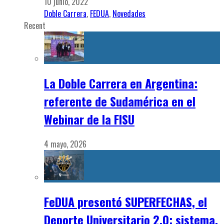
10 junio, 2022
Doble Carrera
,
FEDUA
,
Novedades
Recent
La Doble Carrera en Argentina:
referente de Sudamérica en el
Webinar de la FISU
4 mayo, 2026
FeDUA presentó SUPERFECHAS, el
Deporte Universitario 2.0: sistema,