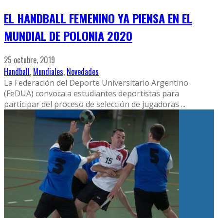
EL HANDBALL FEMENINO YA PIENSA EN EL
MUNDIAL DE POLONIA 2020
25 octubre, 2019
Handball
,
Mundiales
,
Novedades
La Federación del Deporte Universitario Argentino
(FeDUA) convoca a estudiantes deportistas para
participar del proceso de selección de jugadoras
...