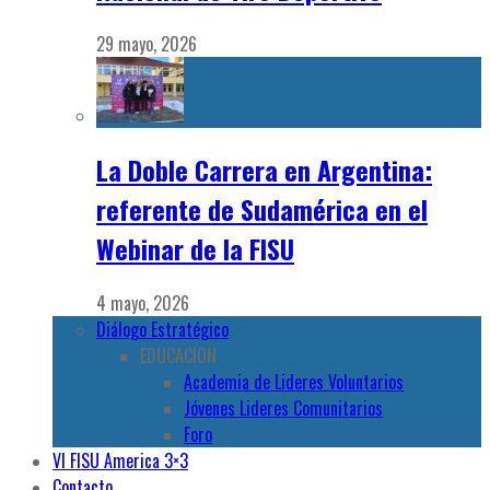
29 mayo, 2026
La Doble Carrera en Argentina:
referente de Sudamérica en el
Webinar de la FISU
4 mayo, 2026
Diálogo Estratégico
EDUCACION
Academia de Lideres Voluntarios
Jóvenes Lideres Comunitarios
Foro
VI FISU America 3×3
Contacto