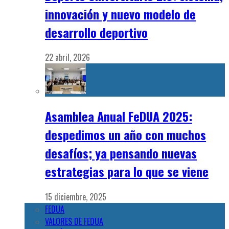
innovación y nuevo modelo de
desarrollo deportivo
22 abril, 2026
Asamblea Anual FeDUA 2025:
despedimos un año con muchos
desafíos; ya pensando nuevas
estrategias para lo que se viene
15 diciembre, 2025
FEDUA
VALORES DE FEDUA