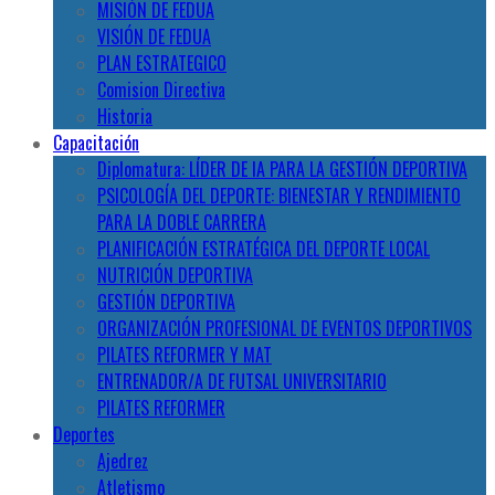
MISIÓN DE FEDUA
VISIÓN DE FEDUA
PLAN ESTRATEGICO
Comision Directiva
Historia
Capacitación
Diplomatura: LÍDER DE IA PARA LA GESTIÓN DEPORTIVA
PSICOLOGÍA DEL DEPORTE: BIENESTAR Y RENDIMIENTO
PARA LA DOBLE CARRERA
PLANIFICACIÓN ESTRATÉGICA DEL DEPORTE LOCAL
NUTRICIÓN DEPORTIVA
GESTIÓN DEPORTIVA
ORGANIZACIÓN PROFESIONAL DE EVENTOS DEPORTIVOS
PILATES REFORMER Y MAT
ENTRENADOR/A DE FUTSAL UNIVERSITARIO
PILATES REFORMER
Deportes
Ajedrez
Atletismo