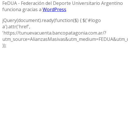
FeDUA - Federación del Deporte Universitario Argentino
funciona gracias a
WordPress
jQuery(document).ready(function($) { $('#logo
a').attr('href',
'https://tunuevacuenta.bancopatagonia.com.ar/?
utm_source=AlianzasMasivas&utm_medium=FEDUA&utm_c
});