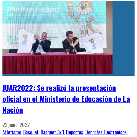
JUAR2022: Se realizó la presentación
oficial en el Ministerio de Educación de La
Nación
22 junio, 2022
Atletismo
,
Basquet
,
Basquet 3x3
,
Deportes
,
Deportes Electrónicos
,