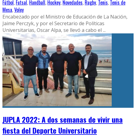
Fútbol
,
Futsal
,
Handball
,
Hockey
,
Novedades
,
Rugby
,
Tenis
,
Tenis de
Mesa
,
Voley
Encabezado por el Ministro de Educación de La Nación,
Jaime Perczyk, y por el Secretario de Políticas
Universitarias, Oscar Alpa, se llevó a cabo el
...
JUPLA 2022: A dos semanas de vivir una
fiesta del Deporte Universitario