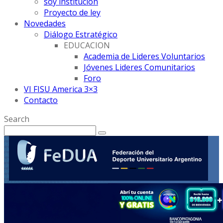
soy institución
Proyecto de ley
Novedades
Diálogo Estratégico
EDUCACION
Academia de Lideres Voluntarios
Jóvenes Lideres Comunitarios
Foro
VI FISU America 3×3
Contacto
Search