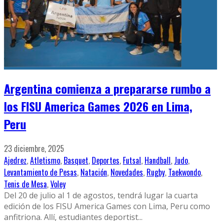
Argentina comienza a prepararse rumbo a
los FISU America Games 2026 en Lima,
Peru
23 diciembre, 2025
Ajedrez
,
Atletismo
,
Basquet
,
Deportes
,
Futsal
,
Handball
,
Judo
,
Levantamiento de Pesas
,
Natación
,
Novedades
,
Rugby
,
Taekwondo
,
Tenis de Mesa
,
Voley
Del 20 de julio al 1 de agostos, tendrá lugar la cuarta
edición de los FISU America Games con Lima, Peru como
anfitriona. Allí, estudiantes deportist
...