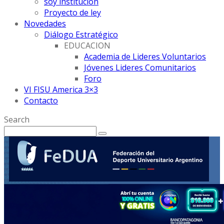
soy institución
Proyecto de ley
Novedades
Diálogo Estratégico
EDUCACION
Academia de Lideres Voluntarios
Jóvenes Lideres Comunitarios
Foro
VI FISU America 3×3
Contacto
Search