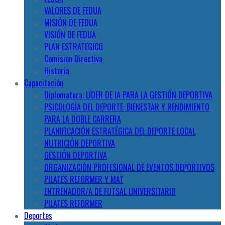
VALORES DE FEDUA
MISIÓN DE FEDUA
VISIÓN DE FEDUA
PLAN ESTRATEGICO
Comision Directiva
Historia
Capacitación
Diplomatura: LÍDER DE IA PARA LA GESTIÓN DEPORTIVA
PSICOLOGÍA DEL DEPORTE: BIENESTAR Y RENDIMIENTO
PARA LA DOBLE CARRERA
PLANIFICACIÓN ESTRATÉGICA DEL DEPORTE LOCAL
NUTRICIÓN DEPORTIVA
GESTIÓN DEPORTIVA
ORGANIZACIÓN PROFESIONAL DE EVENTOS DEPORTIVOS
PILATES REFORMER Y MAT
ENTRENADOR/A DE FUTSAL UNIVERSITARIO
PILATES REFORMER
Deportes