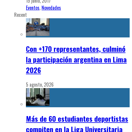
15 junio, 2017
Eventos
,
Novedades
Recent
Con +170 representantes, culminó
la participación argentina en Lima
2026
5 agosto, 2026
Más de 60 estudiantes deportistas
compiten en la Liga Universitaria