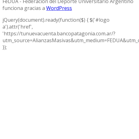
FeDUA - Federación del Deporte Universitario Argentino
funciona gracias a
WordPress
jQuery(document).ready(function($) { $('#logo
a').attr('href',
'https://tunuevacuenta.bancopatagonia.com.ar/?
utm_source=AlianzasMasivas&utm_medium=FEDUA&utm_c
});