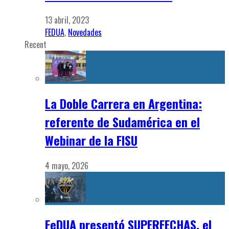
13 abril, 2023
FEDUA
,
Novedades
Recent
La Doble Carrera en Argentina:
referente de Sudamérica en el
Webinar de la FISU
4 mayo, 2026
FeDUA presentó SUPERFECHAS, el