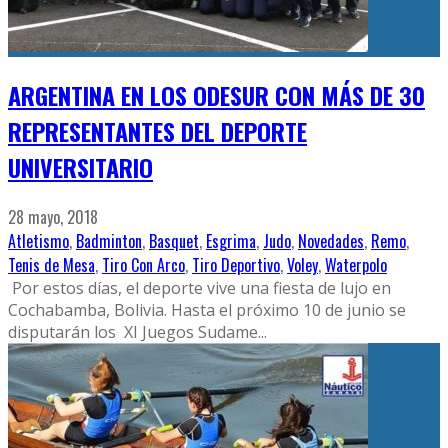
ARGENTINA EN LOS ODESUR CON MÁS DE 30
REPRESENTANTES DEL DEPORTE
UNIVERSITARIO
28 mayo, 2018
Atletismo
,
Badminton
,
Basquet
,
Esgrima
,
Judo
,
Novedades
,
Remo
,
Tenis de Mesa
,
Tiro Con Arco
,
Tiro Deportivo
,
Voley
,
Waterpolo
Por estos días, el deporte vive una fiesta de lujo en
Cochabamba, Bolivia. Hasta el próximo 10 de junio se
disputarán los XI Juegos Sudame
...