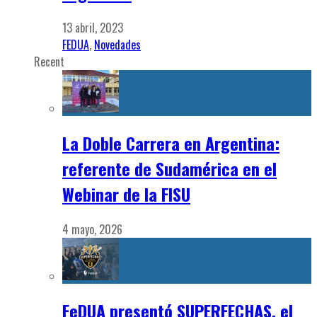
13 abril, 2023
FEDUA
,
Novedades
Recent
La Doble Carrera en Argentina:
referente de Sudamérica en el
Webinar de la FISU
4 mayo, 2026
FeDUA presentó SUPERFECHAS, el