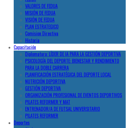
VALORES DE FEDUA
MISIÓN DE FEDUA
VISIÓN DE FEDUA
PLAN ESTRATEGICO
Comision Directiva
Historia
Capacitación
Diplomatura: LÍDER DE IA PARA LA GESTIÓN DEPORTIVA
PSICOLOGÍA DEL DEPORTE: BIENESTAR Y RENDIMIENTO
PARA LA DOBLE CARRERA
PLANIFICACIÓN ESTRATÉGICA DEL DEPORTE LOCAL
NUTRICIÓN DEPORTIVA
GESTIÓN DEPORTIVA
ORGANIZACIÓN PROFESIONAL DE EVENTOS DEPORTIVOS
PILATES REFORMER Y MAT
ENTRENADOR/A DE FUTSAL UNIVERSITARIO
PILATES REFORMER
Deportes