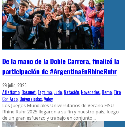
De la mano de la Doble Carrera, finalizó la
participación de #ArgentinaEnRhineRuhr
29 julio, 2025
Atletismo
,
Basquet
,
Esgrima
,
Judo
,
Natación
,
Novedades
,
Remo
,
Tiro
Con Arco
,
Universiadas
,
Voley
Los Juegos Mundiales Universitarios de Verano FISU
Rhine Ruhr 2025 llegaron a su fin y nuestro país, luego
de un gran esfuerzo y trabajo en conjunto
...