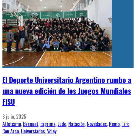
El Deporte Universitario Argentino rumbo a
una nueva edición de los Juegos Mundiales
FISU
8 julio, 2025
Atletismo
,
Basquet
,
Esgrima
,
Judo
,
Natación
,
Novedades
,
Remo
,
Tiro
Con Arco
,
Universiadas
,
Voley