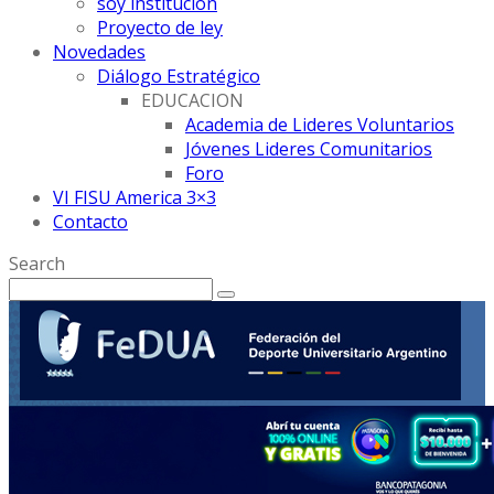
soy institución
Proyecto de ley
Novedades
Diálogo Estratégico
EDUCACION
Academia de Lideres Voluntarios
Jóvenes Lideres Comunitarios
Foro
VI FISU America 3×3
Contacto
Search