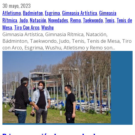
30 mayo, 2023
Atletismo
,
Badminton
,
Esgrima
,
Gimnasia Artística
,
Gimnasia
Rítmica
,
Judo
,
Natación
,
Novedades
,
Remo
,
Taekwondo
,
Tenis
,
Tenis de
Mesa
,
Tiro Con Arco
,
Wushu
Gimnasia Artística, Gimnasia Rítmica, Natación,
Bádminton, Taekwondo, Judo, Tenis, Tenis de Mesa, Tiro
con Arco, Esgrima, Wushu, Atletismo y Remo son
...