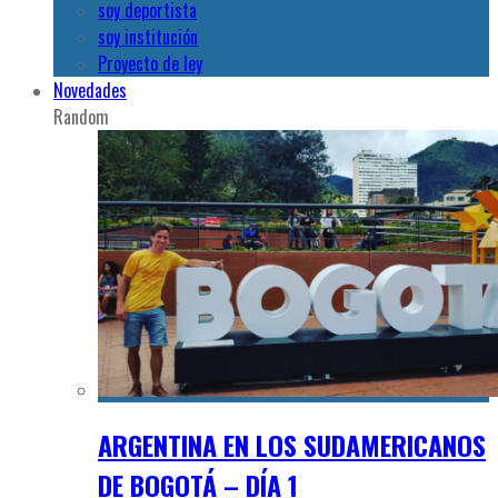
soy deportista
soy institución
Proyecto de ley
Novedades
Random
ARGENTINA EN LOS SUDAMERICANOS
DE BOGOTÁ – DÍA 1