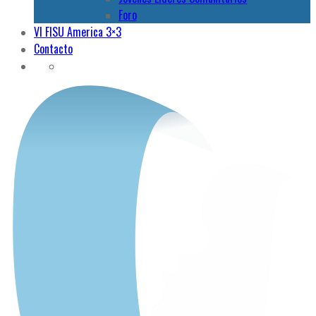
Foro
VI FISU America 3×3
Contacto