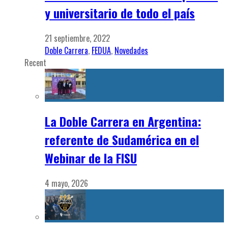
y universitario de todo el país
21 septiembre, 2022
Doble Carrera
,
FEDUA
,
Novedades
Recent
La Doble Carrera en Argentina:
referente de Sudamérica en el
Webinar de la FISU
4 mayo, 2026