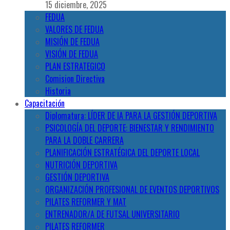
15 diciembre, 2025
FEDUA
VALORES DE FEDUA
MISIÓN DE FEDUA
VISIÓN DE FEDUA
PLAN ESTRATEGICO
Comision Directiva
Historia
Capacitación
Diplomatura: LÍDER DE IA PARA LA GESTIÓN DEPORTIVA
PSICOLOGÍA DEL DEPORTE: BIENESTAR Y RENDIMIENTO
PARA LA DOBLE CARRERA
PLANIFICACIÓN ESTRATÉGICA DEL DEPORTE LOCAL
NUTRICIÓN DEPORTIVA
GESTIÓN DEPORTIVA
ORGANIZACIÓN PROFESIONAL DE EVENTOS DEPORTIVOS
PILATES REFORMER Y MAT
ENTRENADOR/A DE FUTSAL UNIVERSITARIO
PILATES REFORMER