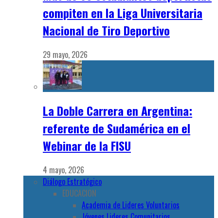
compiten en la Liga Universitaria
Nacional de Tiro Deportivo
29 mayo, 2026
La Doble Carrera en Argentina:
referente de Sudamérica en el
Webinar de la FISU
4 mayo, 2026
Diálogo Estratégico
EDUCACION
Academia de Lideres Voluntarios
Jóvenes Lideres Comunitarios