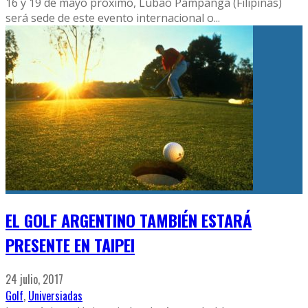
16 y 19 de mayo próximo, Lubao Pampanga (Filipinas)
será sede de este evento internacional o
...
EL GOLF ARGENTINO TAMBIÉN ESTARÁ
PRESENTE EN TAIPEI
24 julio, 2017
Golf
,
Universiadas