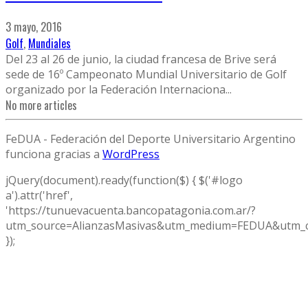
3 mayo, 2016
Golf
,
Mundiales
Del 23 al 26 de junio, la ciudad francesa de Brive será
sede de 16º Campeonato Mundial Universitario de Golf
organizado por la Federación Internaciona
...
No more articles
FeDUA - Federación del Deporte Universitario Argentino
funciona gracias a
WordPress
jQuery(document).ready(function($) { $('#logo
a').attr('href',
'https://tunuevacuenta.bancopatagonia.com.ar/?
utm_source=AlianzasMasivas&utm_medium=FEDUA&utm_c
});