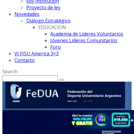
soy institución
Proyecto de ley
Novedades
Diálogo Estratégico
EDUCACION
Academia de Lideres Voluntarios
Jóvenes Lideres Comunitarios
Foro
VI FISU America 3×3
Contacto
Search