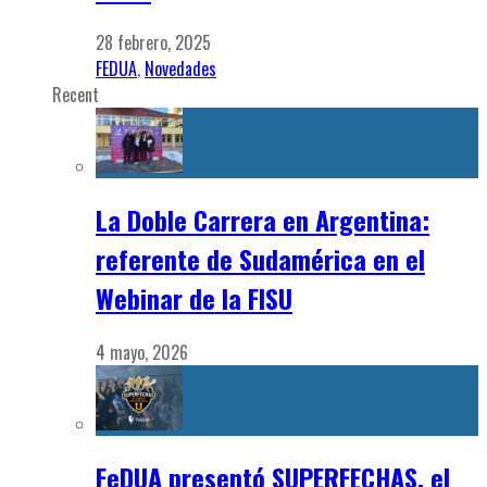
28 febrero, 2025
FEDUA
,
Novedades
Recent
La Doble Carrera en Argentina:
referente de Sudamérica en el
Webinar de la FISU
4 mayo, 2026
FeDUA presentó SUPERFECHAS, el