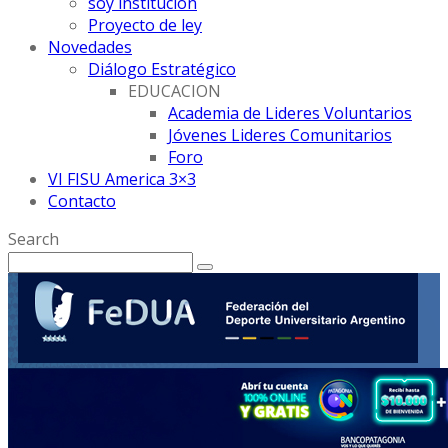
soy institución
Proyecto de ley
Novedades
Diálogo Estratégico
EDUCACION
Academia de Lideres Voluntarios
Jóvenes Lideres Comunitarios
Foro
VI FISU America 3×3
Contacto
Search