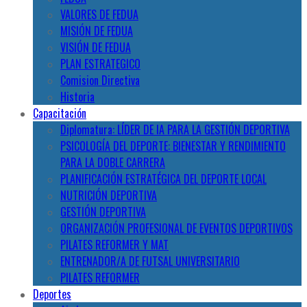
VALORES DE FEDUA
MISIÓN DE FEDUA
VISIÓN DE FEDUA
PLAN ESTRATEGICO
Comision Directiva
Historia
Capacitación
Diplomatura: LÍDER DE IA PARA LA GESTIÓN DEPORTIVA
PSICOLOGÍA DEL DEPORTE: BIENESTAR Y RENDIMIENTO
PARA LA DOBLE CARRERA
PLANIFICACIÓN ESTRATÉGICA DEL DEPORTE LOCAL
NUTRICIÓN DEPORTIVA
GESTIÓN DEPORTIVA
ORGANIZACIÓN PROFESIONAL DE EVENTOS DEPORTIVOS
PILATES REFORMER Y MAT
ENTRENADOR/A DE FUTSAL UNIVERSITARIO
PILATES REFORMER
Deportes