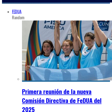
FEDUA
Random
Primera reunión de la nueva
Comisión Directiva de FeDUA del
2025