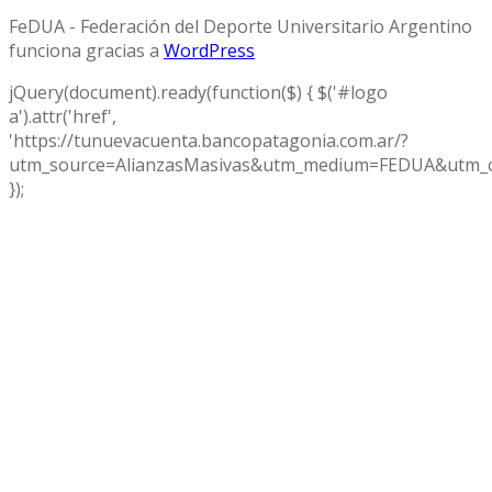
FeDUA - Federación del Deporte Universitario Argentino
funciona gracias a
WordPress
jQuery(document).ready(function($) { $('#logo
a').attr('href',
'https://tunuevacuenta.bancopatagonia.com.ar/?
utm_source=AlianzasMasivas&utm_medium=FEDUA&utm_c
});