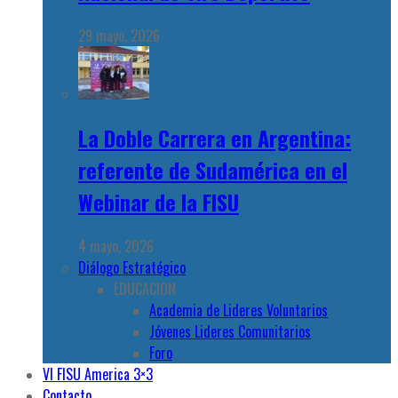
29 mayo, 2026
La Doble Carrera en Argentina:
referente de Sudamérica en el
Webinar de la FISU
4 mayo, 2026
Diálogo Estratégico
EDUCACION
Academia de Lideres Voluntarios
Jóvenes Lideres Comunitarios
Foro
VI FISU America 3×3
Contacto