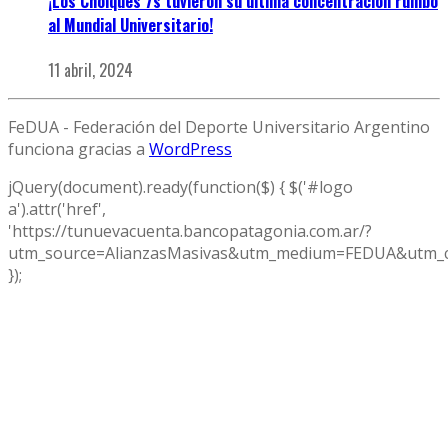
¡Los Choiques 7s tuvieron su última concentración rumbo
al Mundial Universitario!
11 abril, 2024
FeDUA - Federación del Deporte Universitario Argentino
funciona gracias a
WordPress
jQuery(document).ready(function($) { $('#logo
a').attr('href',
'https://tunuevacuenta.bancopatagonia.com.ar/?
utm_source=AlianzasMasivas&utm_medium=FEDUA&utm_c
});