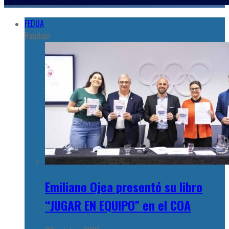
FEDUA
Random
Emiliano Ojea presentó su libro
“JUGAR EN EQUIPO” en el COA