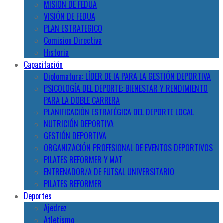
MISIÓN DE FEDUA
VISIÓN DE FEDUA
PLAN ESTRATEGICO
Comision Directiva
Historia
Capacitación
Diplomatura: LÍDER DE IA PARA LA GESTIÓN DEPORTIVA
PSICOLOGÍA DEL DEPORTE: BIENESTAR Y RENDIMIENTO
PARA LA DOBLE CARRERA
PLANIFICACIÓN ESTRATÉGICA DEL DEPORTE LOCAL
NUTRICIÓN DEPORTIVA
GESTIÓN DEPORTIVA
ORGANIZACIÓN PROFESIONAL DE EVENTOS DEPORTIVOS
PILATES REFORMER Y MAT
ENTRENADOR/A DE FUTSAL UNIVERSITARIO
PILATES REFORMER
Deportes
Ajedrez
Atletismo