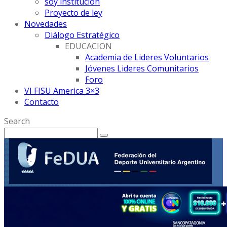
soy institución
Proyecto de ley
Novedades
Diálogo Estratégico
EDUCACION
Academia de Lideres Voluntarios
Jóvenes Lideres Comunitarios
Foro
VI FISU America 3×3
Contacto
Search