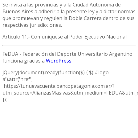
Se invita a las provincias y a la Ciudad Autónoma de
Buenos Aires a adherir a la presente ley y a dictar normas
que promuevan y regulen la Doble Carrera dentro de sus
respectivas jurisdicciones.
Artículo 11.- Comuníquese al Poder Ejecutivo Nacional
FeDUA - Federación del Deporte Universitario Argentino
funciona gracias a
WordPress
jQuery(document).ready(function($) { $('#logo
a').attr('href',
'https://tunuevacuenta.bancopatagonia.com.ar/?
utm_source=AlianzasMasivas&utm_medium=FEDUA&utm_c
});