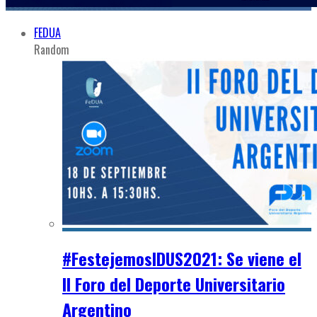
FEDUA
Random
#FestejemosIDUS2021: Se viene el
II Foro del Deporte Universitario
Argentino