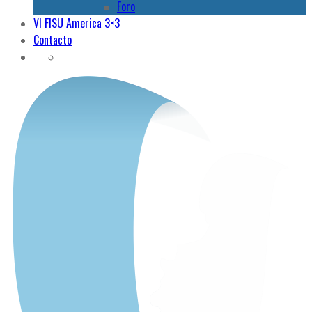
Foro
VI FISU America 3×3
Contacto