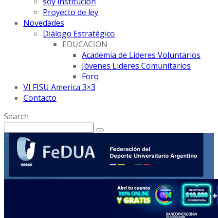
soy institución
Proyecto de ley
Novedades
Diálogo Estratégico
EDUCACION
Academia de Lideres Voluntarios
Jóvenes Lideres Comunitarios
Foro
VI FISU America 3×3
Contacto
Search