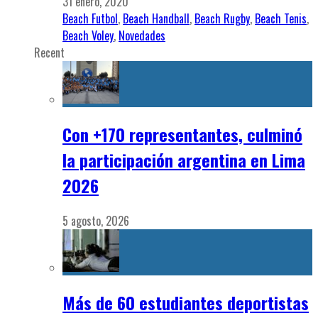
31 enero, 2020
Beach Futbol
,
Beach Handball
,
Beach Rugby
,
Beach Tenis
,
Beach Voley
,
Novedades
Recent
Con +170 representantes, culminó
la participación argentina en Lima
2026
5 agosto, 2026
Más de 60 estudiantes deportistas