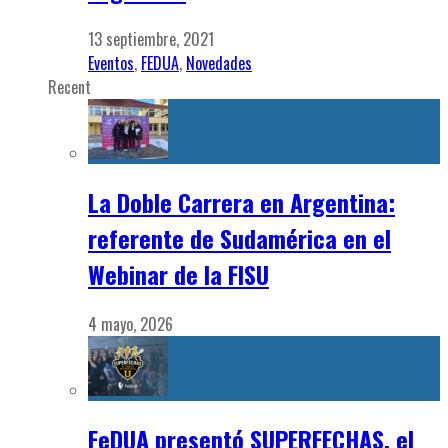
13 septiembre, 2021
Eventos
,
FEDUA
,
Novedades
Recent
La Doble Carrera en Argentina:
referente de Sudamérica en el
Webinar de la FISU
4 mayo, 2026
FeDUA presentó SUPERFECHAS, el