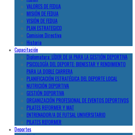
VALORES DE FEDUA
MISIÓN DE FEDUA
VISIÓN DE FEDUA
PLAN ESTRATEGICO
Comision Directiva
Historia
Capacitación
Diplomatura: LÍDER DE IA PARA LA GESTIÓN DEPORTIVA
PSICOLOGÍA DEL DEPORTE: BIENESTAR Y RENDIMIENTO
PARA LA DOBLE CARRERA
PLANIFICACIÓN ESTRATÉGICA DEL DEPORTE LOCAL
NUTRICIÓN DEPORTIVA
GESTIÓN DEPORTIVA
ORGANIZACIÓN PROFESIONAL DE EVENTOS DEPORTIVOS
PILATES REFORMER Y MAT
ENTRENADOR/A DE FUTSAL UNIVERSITARIO
PILATES REFORMER
Deportes