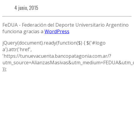
4 junio, 2015
FeDUA - Federación del Deporte Universitario Argentino
funciona gracias a
WordPress
jQuery(document).ready(function($) { $('#logo
a').attr('href',
'https://tunuevacuenta.bancopatagonia.com.ar/?
utm_source=AlianzasMasivas&utm_medium=FEDUA&utm_c
});