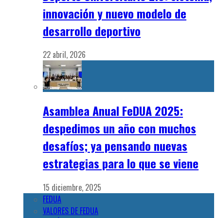
innovación y nuevo modelo de
desarrollo deportivo
22 abril, 2026
Asamblea Anual FeDUA 2025:
despedimos un año con muchos
desafíos; ya pensando nuevas
estrategias para lo que se viene
15 diciembre, 2025
FEDUA
VALORES DE FEDUA