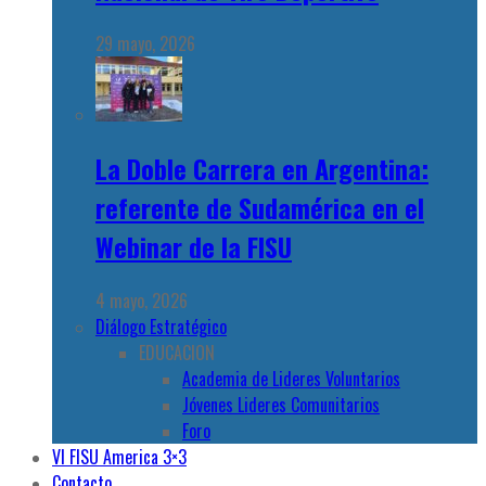
29 mayo, 2026
La Doble Carrera en Argentina:
referente de Sudamérica en el
Webinar de la FISU
4 mayo, 2026
Diálogo Estratégico
EDUCACION
Academia de Lideres Voluntarios
Jóvenes Lideres Comunitarios
Foro
VI FISU America 3×3
Contacto