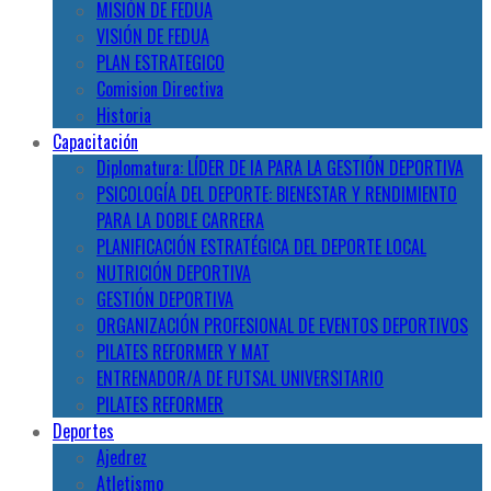
MISIÓN DE FEDUA
VISIÓN DE FEDUA
PLAN ESTRATEGICO
Comision Directiva
Historia
Capacitación
Diplomatura: LÍDER DE IA PARA LA GESTIÓN DEPORTIVA
PSICOLOGÍA DEL DEPORTE: BIENESTAR Y RENDIMIENTO
PARA LA DOBLE CARRERA
PLANIFICACIÓN ESTRATÉGICA DEL DEPORTE LOCAL
NUTRICIÓN DEPORTIVA
GESTIÓN DEPORTIVA
ORGANIZACIÓN PROFESIONAL DE EVENTOS DEPORTIVOS
PILATES REFORMER Y MAT
ENTRENADOR/A DE FUTSAL UNIVERSITARIO
PILATES REFORMER
Deportes
Ajedrez
Atletismo