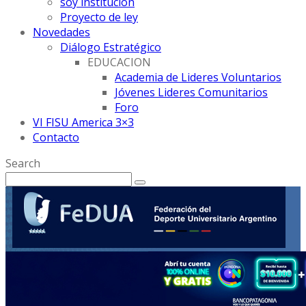
soy institución
Proyecto de ley
Novedades
Diálogo Estratégico
EDUCACION
Academia de Lideres Voluntarios
Jóvenes Lideres Comunitarios
Foro
VI FISU America 3×3
Contacto
Search