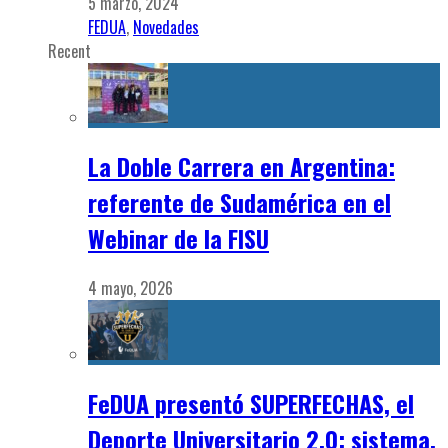
5 marzo, 2024
FEDUA
,
Novedades
Recent
La Doble Carrera en Argentina:
referente de Sudamérica en el
Webinar de la FISU
4 mayo, 2026
FeDUA presentó SUPERFECHAS, el
Deporte Universitario 2.0: sistema,