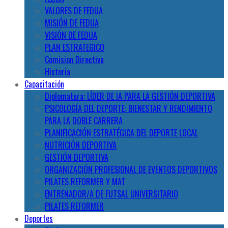
VALORES DE FEDUA
MISIÓN DE FEDUA
VISIÓN DE FEDUA
PLAN ESTRATEGICO
Comision Directiva
Historia
Capacitación
Diplomatura: LÍDER DE IA PARA LA GESTIÓN DEPORTIVA
PSICOLOGÍA DEL DEPORTE: BIENESTAR Y RENDIMIENTO
PARA LA DOBLE CARRERA
PLANIFICACIÓN ESTRATÉGICA DEL DEPORTE LOCAL
NUTRICIÓN DEPORTIVA
GESTIÓN DEPORTIVA
ORGANIZACIÓN PROFESIONAL DE EVENTOS DEPORTIVOS
PILATES REFORMER Y MAT
ENTRENADOR/A DE FUTSAL UNIVERSITARIO
PILATES REFORMER
Deportes