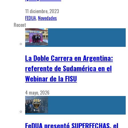
11 diciembre, 2023
FEDUA
,
Novedades
Recent
La Doble Carrera en Argentina:
referente de Sudamérica en el
Webinar de la FISU
4 mayo, 2026
FeDUA presentó SUPERFECHAS, el