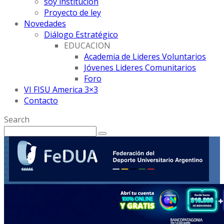
soy institución
Proyecto de ley
Novedades
Diálogo Estratégico
EDUCACION
Academia de Lideres Voluntarios
Jóvenes Lideres Comunitarios
Foro
VI FISU America 3×3
Contacto
Search