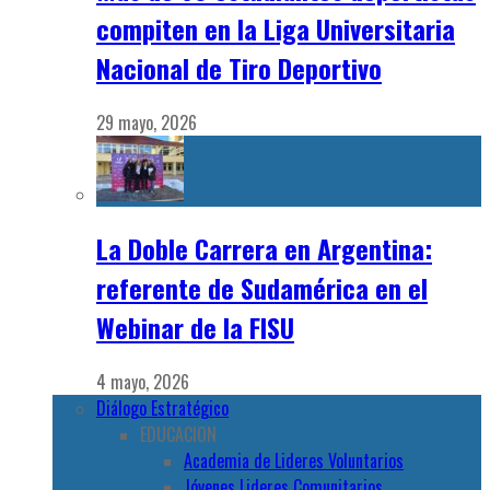
compiten en la Liga Universitaria
Nacional de Tiro Deportivo
29 mayo, 2026
La Doble Carrera en Argentina:
referente de Sudamérica en el
Webinar de la FISU
4 mayo, 2026
Diálogo Estratégico
EDUCACION
Academia de Lideres Voluntarios
Jóvenes Lideres Comunitarios