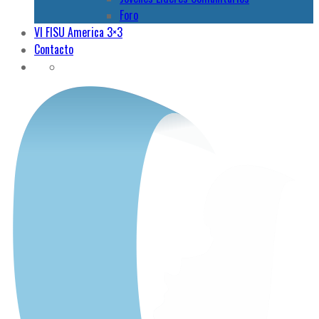
Foro
VI FISU America 3×3
Contacto