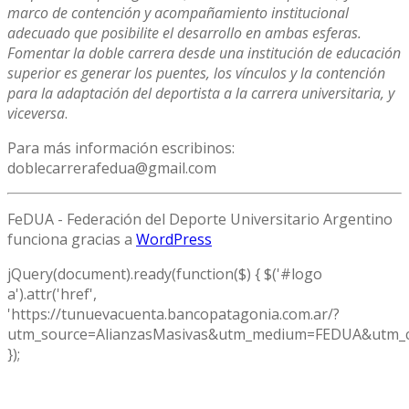
marco de contención y acompañamiento institucional
adecuado que posibilite el desarrollo en ambas esferas.
Fomentar la doble carrera desde una institución de educación
superior es generar los puentes, los vínculos y la contención
para la adaptación del deportista a la carrera universitaria, y
viceversa
.
Para más información escribinos:
doblecarrerafedua@gmail.com
FeDUA - Federación del Deporte Universitario Argentino
funciona gracias a
WordPress
jQuery(document).ready(function($) { $('#logo
a').attr('href',
'https://tunuevacuenta.bancopatagonia.com.ar/?
utm_source=AlianzasMasivas&utm_medium=FEDUA&utm_c
});