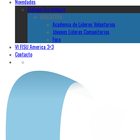
Novedades
Diálogo Estratégico
EDUCACION
Academia de Lideres Voluntarios
Jóvenes Lideres Comunitarios
Foro
VI FISU America 3×3
Contacto