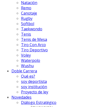
Natación
Remo
Canotaje
Rugby
Softbol
Taekwondo
Tenis
Tenis de Mesa
Tiro Con Arco
Tiro Deportivo
Voley
Waterpolo
Wushu
Doble Carrera
Qué es?
soy deportista
soy institución
Proyecto de ley
Novedades
Diálogo Estratégico