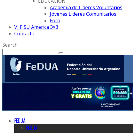
EDUCACION
Academia de Lideres Voluntarios
Jóvenes Lideres Comunitarios
Foro
VI FISU America 3×3
Contacto
Search
FEDUA
FEDUA