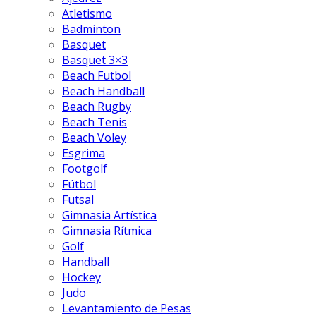
Atletismo
Badminton
Basquet
Basquet 3×3
Beach Futbol
Beach Handball
Beach Rugby
Beach Tenis
Beach Voley
Esgrima
Footgolf
Fútbol
Futsal
Gimnasia Artística
Gimnasia Rítmica
Golf
Handball
Hockey
Judo
Levantamiento de Pesas