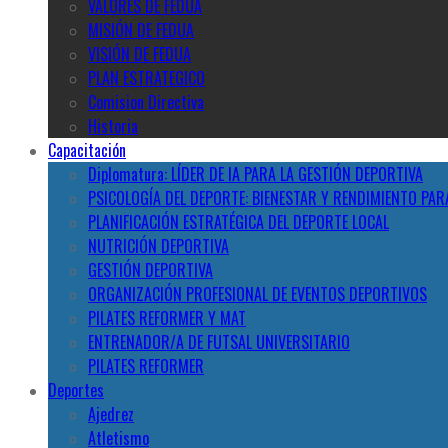
VALORES DE FEDUA
MISIÓN DE FEDUA
VISIÓN DE FEDUA
PLAN ESTRATEGICO
Comision Directiva
Historia
Capacitación
Diplomatura: LÍDER DE IA PARA LA GESTIÓN DEPORTIVA
PSICOLOGÍA DEL DEPORTE: BIENESTAR Y RENDIMIENTO PAR
PLANIFICACIÓN ESTRATÉGICA DEL DEPORTE LOCAL
NUTRICIÓN DEPORTIVA
GESTIÓN DEPORTIVA
ORGANIZACIÓN PROFESIONAL DE EVENTOS DEPORTIVOS
PILATES REFORMER Y MAT
ENTRENADOR/A DE FUTSAL UNIVERSITARIO
PILATES REFORMER
Deportes
Ajedrez
Atletismo