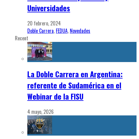
Universidades
20 febrero, 2024
Doble Carrera
,
FEDUA
,
Novedades
Recent
La Doble Carrera en Argentina:
referente de Sudamérica en el
Webinar de la FISU
4 mayo, 2026