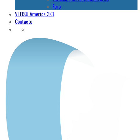
Foro
VI FISU America 3×3
Contacto