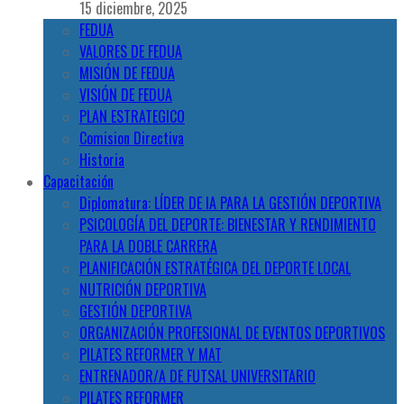
15 diciembre, 2025
FEDUA
VALORES DE FEDUA
MISIÓN DE FEDUA
VISIÓN DE FEDUA
PLAN ESTRATEGICO
Comision Directiva
Historia
Capacitación
Diplomatura: LÍDER DE IA PARA LA GESTIÓN DEPORTIVA
PSICOLOGÍA DEL DEPORTE: BIENESTAR Y RENDIMIENTO
PARA LA DOBLE CARRERA
PLANIFICACIÓN ESTRATÉGICA DEL DEPORTE LOCAL
NUTRICIÓN DEPORTIVA
GESTIÓN DEPORTIVA
ORGANIZACIÓN PROFESIONAL DE EVENTOS DEPORTIVOS
PILATES REFORMER Y MAT
ENTRENADOR/A DE FUTSAL UNIVERSITARIO
PILATES REFORMER