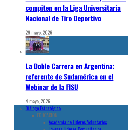
compiten en la Liga Universitaria
Nacional de Tiro Deportivo
29 mayo, 2026
La Doble Carrera en Argentina:
referente de Sudamérica en el
Webinar de la FISU
4 mayo, 2026
Diálogo Estratégico
EDUCACION
Academia de Lideres Voluntarios
Jóvenes Lideres Comunitarios