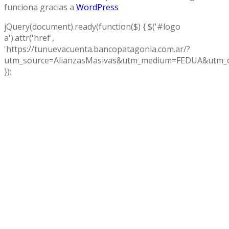
funciona gracias a
WordPress
jQuery(document).ready(function($) { $('#logo
a').attr('href',
'https://tunuevacuenta.bancopatagonia.com.ar/?
utm_source=AlianzasMasivas&utm_medium=FEDUA&utm_c
});