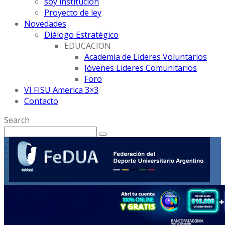
soy institución
Proyecto de ley
Novedades
Diálogo Estratégico
EDUCACION
Academia de Lideres Voluntarios
Jóvenes Lideres Comunitarios
Foro
VI FISU America 3×3
Contacto
Search