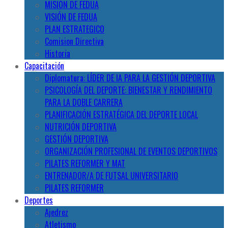
MISIÓN DE FEDUA
VISIÓN DE FEDUA
PLAN ESTRATEGICO
Comision Directiva
Historia
Capacitación
Diplomatura: LÍDER DE IA PARA LA GESTIÓN DEPORTIVA
PSICOLOGÍA DEL DEPORTE: BIENESTAR Y RENDIMIENTO
PARA LA DOBLE CARRERA
PLANIFICACIÓN ESTRATÉGICA DEL DEPORTE LOCAL
NUTRICIÓN DEPORTIVA
GESTIÓN DEPORTIVA
ORGANIZACIÓN PROFESIONAL DE EVENTOS DEPORTIVOS
PILATES REFORMER Y MAT
ENTRENADOR/A DE FUTSAL UNIVERSITARIO
PILATES REFORMER
Deportes
Ajedrez
Atletismo