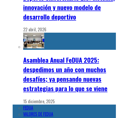
innovación y nuevo modelo de
desarrollo deportivo
22 abril, 2026
Asamblea Anual FeDUA 2025:
despedimos un año con muchos
desafíos; ya pensando nuevas
estrategias para lo que se viene
15 diciembre, 2025
FEDUA
VALORES DE FEDUA