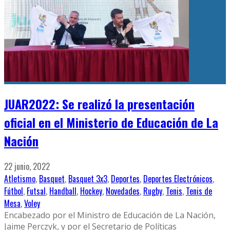
JUAR2022: Se realizó la presentación
oficial en el Ministerio de Educación de La
Nación
22 junio, 2022
Atletismo
,
Basquet
,
Basquet 3x3
,
Deportes
,
Deportes Electrónicos
,
Fútbol
,
Futsal
,
Handball
,
Hockey
,
Novedades
,
Rugby
,
Tenis
,
Tenis de
Mesa
,
Voley
Encabezado por el Ministro de Educación de La Nación,
Jaime Perczyk, y por el Secretario de Políticas