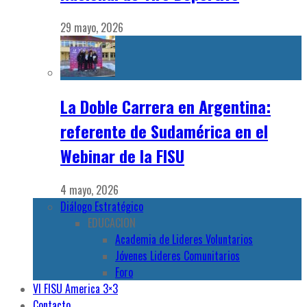
29 mayo, 2026
La Doble Carrera en Argentina:
referente de Sudamérica en el
Webinar de la FISU
4 mayo, 2026
Diálogo Estratégico
EDUCACION
Academia de Lideres Voluntarios
Jóvenes Lideres Comunitarios
Foro
VI FISU America 3×3
Contacto