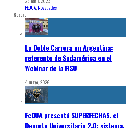
28 abril, 2023
FEDUA
,
Novedades
Recent
La Doble Carrera en Argentina:
referente de Sudamérica en el
Webinar de la FISU
4 mayo, 2026
FeDUA presentó SUPERFECHAS, el
Deporte Universitario 2.0: sistema,