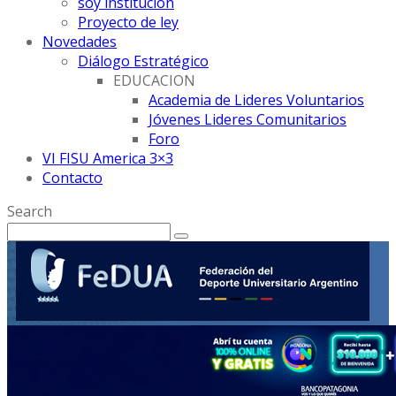
soy institución
Proyecto de ley
Novedades
Diálogo Estratégico
EDUCACION
Academia de Lideres Voluntarios
Jóvenes Lideres Comunitarios
Foro
VI FISU America 3×3
Contacto
Search