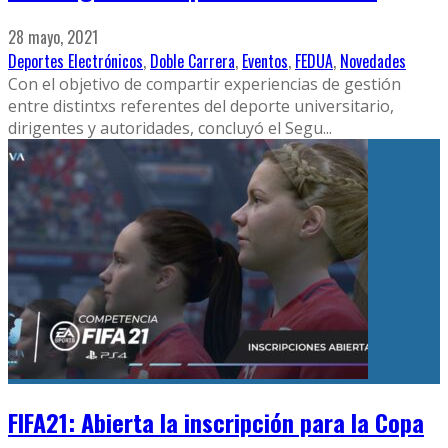
28 mayo, 2021
Deportes Electrónicos
,
Doble Carrera
,
Eventos
,
FEDUA
,
Novedades
Con el objetivo de compartir experiencias de gestión
entre distintxs referentes del deporte universitario,
dirigentes y autoridades, concluyó el Segu
...
FIFA21: Abierta la inscripción para la Copa