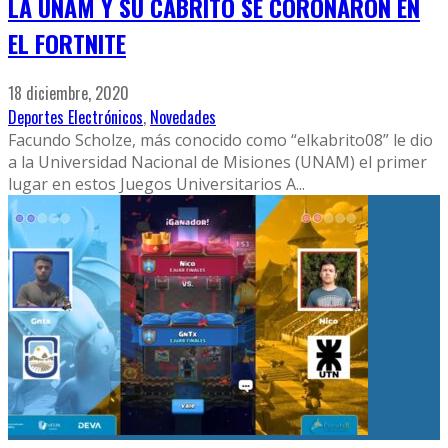
LA UNAM Y SU CABRITO SE CORONARON EN
EL FORTNITE
18 diciembre, 2020
Deportes Electrónicos
,
Novedades
Facundo Scholze, más conocido como “elkabrito08” le dio
a la Universidad Nacional de Misiones (UNAM) el primer
lugar en estos Juegos Universitarios A
...