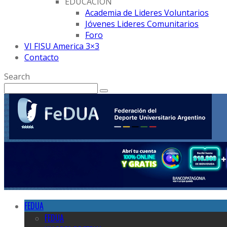
EDUCACION
Academia de Lideres Voluntarios
Jóvenes Lideres Comunitarios
Foro
VI FISU America 3×3
Contacto
Search
FEDUA
FEDUA