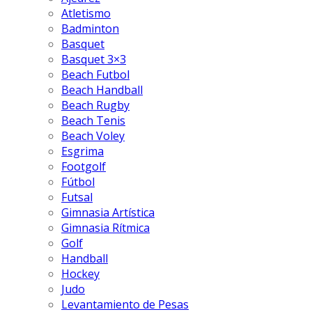
Atletismo
Badminton
Basquet
Basquet 3×3
Beach Futbol
Beach Handball
Beach Rugby
Beach Tenis
Beach Voley
Esgrima
Footgolf
Fútbol
Futsal
Gimnasia Artística
Gimnasia Rítmica
Golf
Handball
Hockey
Judo
Levantamiento de Pesas