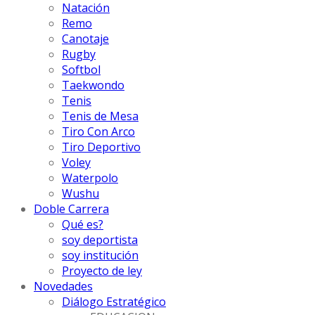
Natación
Remo
Canotaje
Rugby
Softbol
Taekwondo
Tenis
Tenis de Mesa
Tiro Con Arco
Tiro Deportivo
Voley
Waterpolo
Wushu
Doble Carrera
Qué es?
soy deportista
soy institución
Proyecto de ley
Novedades
Diálogo Estratégico