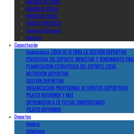
VALORES DE FEDUA
MISIÓN DE FEDUA
VISIÓN DE FEDUA
PLAN ESTRATEGICO
Comision Directiva
Historia
Capacitación
Diplomatura: LÍDER DE IA PARA LA GESTIÓN DEPORTIVA
PSICOLOGÍA DEL DEPORTE: BIENESTAR Y RENDIMIENTO PAR
PLANIFICACIÓN ESTRATÉGICA DEL DEPORTE LOCAL
NUTRICIÓN DEPORTIVA
GESTIÓN DEPORTIVA
ORGANIZACIÓN PROFESIONAL DE EVENTOS DEPORTIVOS
PILATES REFORMER Y MAT
ENTRENADOR/A DE FUTSAL UNIVERSITARIO
PILATES REFORMER
Deportes
Ajedrez
Atletismo