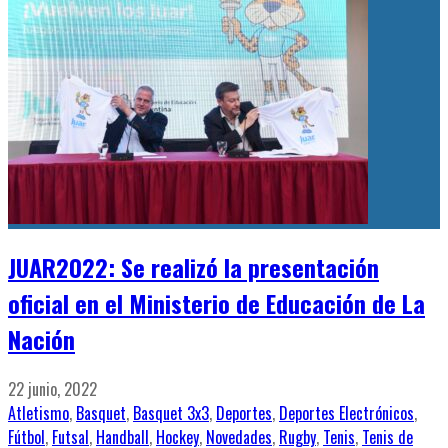
JUAR2022: Se realizó la presentación
oficial en el Ministerio de Educación de La
Nación
22 junio, 2022
Atletismo
,
Basquet
,
Basquet 3x3
,
Deportes
,
Deportes Electrónicos
,
Fútbol
,
Futsal
,
Handball
,
Hockey
,
Novedades
,
Rugby
,
Tenis
,
Tenis de