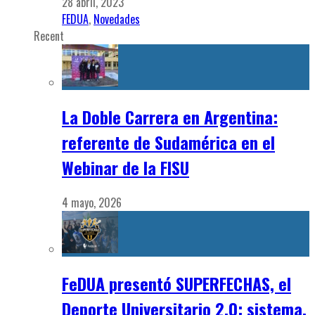
28 abril, 2023
FEDUA
,
Novedades
Recent
La Doble Carrera en Argentina:
referente de Sudamérica en el
Webinar de la FISU
4 mayo, 2026
FeDUA presentó SUPERFECHAS, el
Deporte Universitario 2.0: sistema,