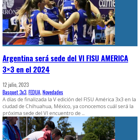
Argentina será sede del VI FISU AMERICA
3×3 en el 2024
12 julio, 2023
Basquet 3x3
,
FEDUA
,
Novedades
A días de finalizada la V edición del FISU América 3x3 en la
ciudad de Chihuahua, México, ya conocemos cuál será la
próxima sede del VI encuentro de
...