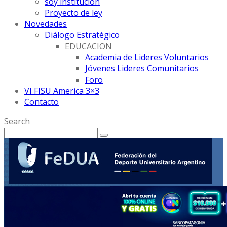
soy institución
Proyecto de ley
Novedades
Diálogo Estratégico
EDUCACION
Academia de Lideres Voluntarios
Jóvenes Lideres Comunitarios
Foro
VI FISU America 3×3
Contacto
Search