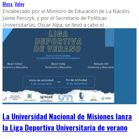
Mesa
,
Voley
Encabezado por el Ministro de Educación de La Nación,
Jaime Perczyk, y por el Secretario de Políticas
Universitarias, Oscar Alpa, se llevó a cabo el
...
La Universidad Nacional de Misiones lanza
la Liga Deportiva Universitaria de verano