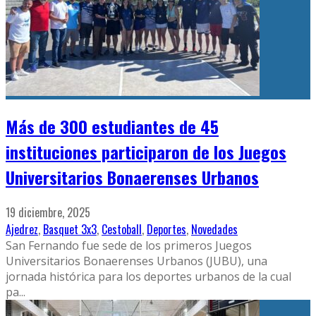
Más de 300 estudiantes de 45
instituciones participaron de los Juegos
Universitarios Bonaerenses Urbanos
19 diciembre, 2025
Ajedrez
,
Basquet 3x3
,
Cestoball
,
Deportes
,
Novedades
San Fernando fue sede de los primeros Juegos
Universitarios Bonaerenses Urbanos (JUBU), una
jornada histórica para los deportes urbanos de la cual
pa
...