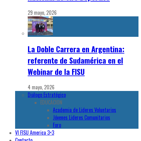
29 mayo, 2026
La Doble Carrera en Argentina:
referente de Sudamérica en el
Webinar de la FISU
4 mayo, 2026
Diálogo Estratégico
EDUCACION
Academia de Lideres Voluntarios
Jóvenes Lideres Comunitarios
Foro
VI FISU America 3×3
Contacto