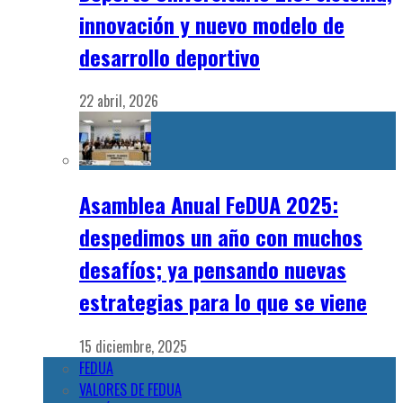
innovación y nuevo modelo de
desarrollo deportivo
22 abril, 2026
Asamblea Anual FeDUA 2025:
despedimos un año con muchos
desafíos; ya pensando nuevas
estrategias para lo que se viene
15 diciembre, 2025
FEDUA
VALORES DE FEDUA