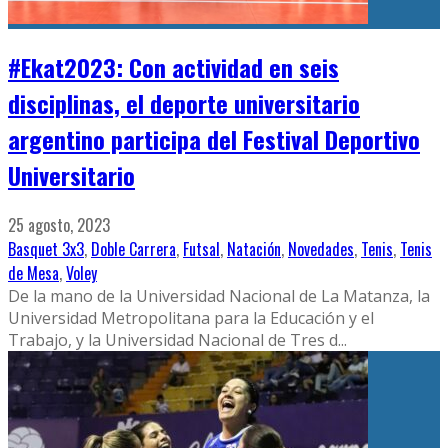
#Ekat2023: Con actividad en seis
disciplinas, el deporte universitario
argentino participa del Festival Deportivo
Universitario
25 agosto, 2023
Basquet 3x3
,
Doble Carrera
,
Futsal
,
Natación
,
Novedades
,
Tenis
,
Tenis
de Mesa
,
Voley
De la mano de la Universidad Nacional de La Matanza, la
Universidad Metropolitana para la Educación y el
Trabajo, y la Universidad Nacional de Tres d
...