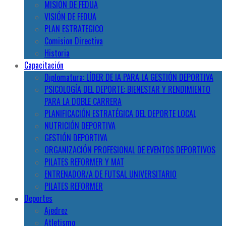
MISIÓN DE FEDUA
VISIÓN DE FEDUA
PLAN ESTRATEGICO
Comision Directiva
Historia
Capacitación
Diplomatura: LÍDER DE IA PARA LA GESTIÓN DEPORTIVA
PSICOLOGÍA DEL DEPORTE: BIENESTAR Y RENDIMIENTO
PARA LA DOBLE CARRERA
PLANIFICACIÓN ESTRATÉGICA DEL DEPORTE LOCAL
NUTRICIÓN DEPORTIVA
GESTIÓN DEPORTIVA
ORGANIZACIÓN PROFESIONAL DE EVENTOS DEPORTIVOS
PILATES REFORMER Y MAT
ENTRENADOR/A DE FUTSAL UNIVERSITARIO
PILATES REFORMER
Deportes
Ajedrez
Atletismo