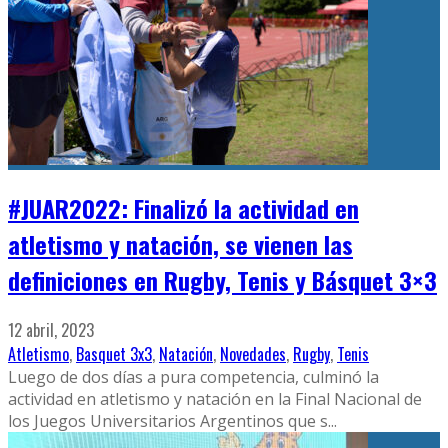
#JUAR2022: Finalizó la actividad en
atletismo y natación, se vienen las
definiciones en Rugby, Tenis y Básquet 3×3
12 abril, 2023
Atletismo
,
Basquet 3x3
,
Natación
,
Novedades
,
Rugby
,
Tenis
Luego de dos días a pura competencia, culminó la
actividad en atletismo y natación en la Final Nacional de
los Juegos Universitarios Argentinos que s
...