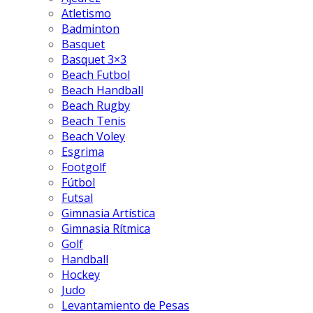
Atletismo
Badminton
Basquet
Basquet 3×3
Beach Futbol
Beach Handball
Beach Rugby
Beach Tenis
Beach Voley
Esgrima
Footgolf
Fútbol
Futsal
Gimnasia Artística
Gimnasia Rítmica
Golf
Handball
Hockey
Judo
Levantamiento de Pesas