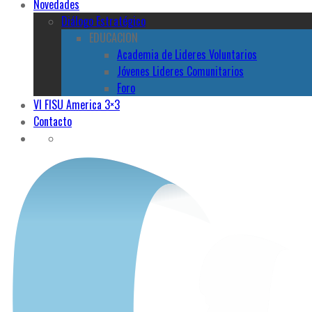
Novedades
Diálogo Estratégico
EDUCACION
Academia de Lideres Voluntarios
Jóvenes Lideres Comunitarios
Foro
VI FISU America 3×3
Contacto