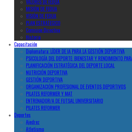
VALORES DE FEDUA
MISIÓN DE FEDUA
VISIÓN DE FEDUA
PLAN ESTRATEGICO
Comision Directiva
Historia
Capacitación
Diplomatura: LÍDER DE IA PARA LA GESTIÓN DEPORTIVA
PSICOLOGÍA DEL DEPORTE: BIENESTAR Y RENDIMIENTO PAR
PLANIFICACIÓN ESTRATÉGICA DEL DEPORTE LOCAL
NUTRICIÓN DEPORTIVA
GESTIÓN DEPORTIVA
ORGANIZACIÓN PROFESIONAL DE EVENTOS DEPORTIVOS
PILATES REFORMER Y MAT
ENTRENADOR/A DE FUTSAL UNIVERSITARIO
PILATES REFORMER
Deportes
Ajedrez
Atletismo