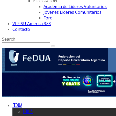
EDUCACION
Academia de Lideres Voluntarios
Jóvenes Lideres Comunitarios
Foro
VI FISU America 3×3
Contacto
Search
FEDUA
FEDUA