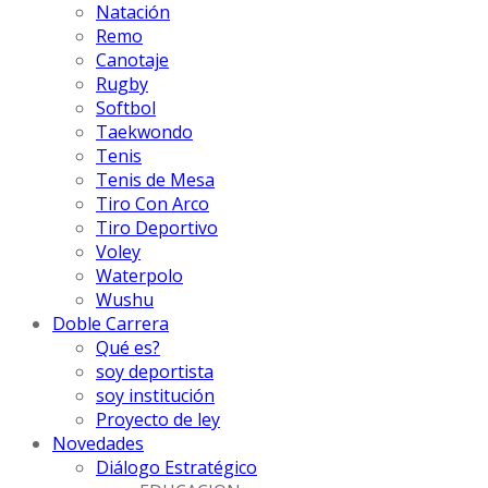
Natación
Remo
Canotaje
Rugby
Softbol
Taekwondo
Tenis
Tenis de Mesa
Tiro Con Arco
Tiro Deportivo
Voley
Waterpolo
Wushu
Doble Carrera
Qué es?
soy deportista
soy institución
Proyecto de ley
Novedades
Diálogo Estratégico