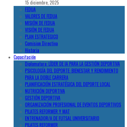
15 diciembre, 2025
FEDUA
VALORES DE FEDUA
MISIÓN DE FEDUA
VISIÓN DE FEDUA
PLAN ESTRATEGICO
Comision Directiva
Historia
Capacitación
Diplomatura: LÍDER DE IA PARA LA GESTIÓN DEPORTIVA
PSICOLOGÍA DEL DEPORTE: BIENESTAR Y RENDIMIENTO
PARA LA DOBLE CARRERA
PLANIFICACIÓN ESTRATÉGICA DEL DEPORTE LOCAL
NUTRICIÓN DEPORTIVA
GESTIÓN DEPORTIVA
ORGANIZACIÓN PROFESIONAL DE EVENTOS DEPORTIVOS
PILATES REFORMER Y MAT
ENTRENADOR/A DE FUTSAL UNIVERSITARIO
PILATES REFORMER