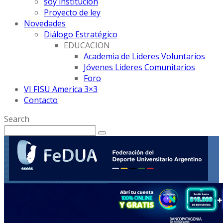
soy institución
Proyecto de ley
Novedades
Diálogo Estratégico
EDUCACION
Academia de Lideres Voluntarios
Jóvenes Lideres Comunitarios
Foro
VI FISU America 3×3
Contacto
Search