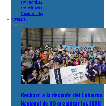
soy deportista
soy institución
Proyecto de ley
Novedades
Random
Rechazo a la decisión del Gobierno
Nacional de NO organizar los JUAR