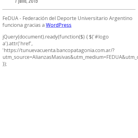
7 julio, 2015
FeDUA - Federación del Deporte Universitario Argentino
funciona gracias a
WordPress
jQuery(document).ready(function($) { $('#logo
a').attr('href',
'https://tunuevacuenta.bancopatagonia.com.ar/?
utm_source=AlianzasMasivas&utm_medium=FEDUA&utm_c
});