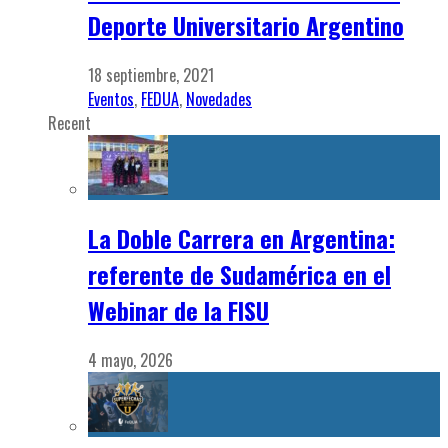
Deporte Universitario Argentino
18 septiembre, 2021
Eventos
,
FEDUA
,
Novedades
Recent
La Doble Carrera en Argentina:
referente de Sudamérica en el
Webinar de la FISU
4 mayo, 2026