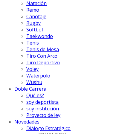
Natación
Remo
Canotaje
Rugby
Softbol
Taekwondo
Tenis
Tenis de Mesa
Tiro Con Arco
Tiro Deportivo
Voley
Waterpolo
Wushu
Doble Carrera
Qué es?
soy deportista
soy institución
Proyecto de ley
Novedades
Diálogo Estratégico