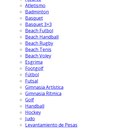
Atletismo
Badminton
Basquet
Basquet 3×3
Beach Futbol
Beach Handball
Beach Rugby
Beach Tenis
Beach Voley
Esgrima
Footgolf
Fútbol
Futsal
Gimnasia Artística
Gimnasia Rítmica
Golf
Handball
Hockey
Judo
Levantamiento de Pesas