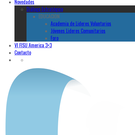
Novedades
Diálogo Estratégico
EDUCACION
Academia de Lideres Voluntarios
Jóvenes Lideres Comunitarios
Foro
VI FISU America 3×3
Contacto