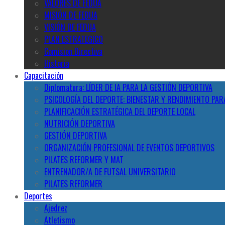
VALORES DE FEDUA
MISIÓN DE FEDUA
VISIÓN DE FEDUA
PLAN ESTRATEGICO
Comision Directiva
Historia
Capacitación
Diplomatura: LÍDER DE IA PARA LA GESTIÓN DEPORTIVA
PSICOLOGÍA DEL DEPORTE: BIENESTAR Y RENDIMIENTO PAR
PLANIFICACIÓN ESTRATÉGICA DEL DEPORTE LOCAL
NUTRICIÓN DEPORTIVA
GESTIÓN DEPORTIVA
ORGANIZACIÓN PROFESIONAL DE EVENTOS DEPORTIVOS
PILATES REFORMER Y MAT
ENTRENADOR/A DE FUTSAL UNIVERSITARIO
PILATES REFORMER
Deportes
Ajedrez
Atletismo