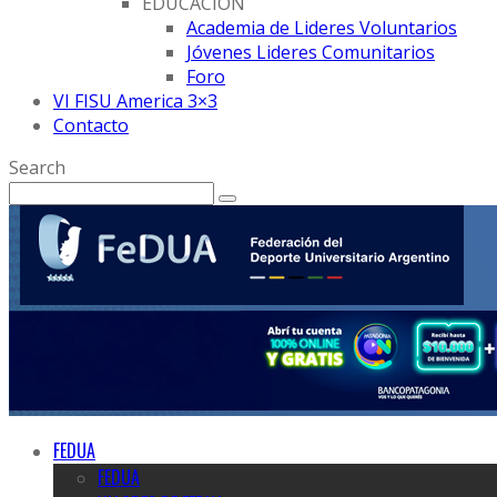
EDUCACION
Academia de Lideres Voluntarios
Jóvenes Lideres Comunitarios
Foro
VI FISU America 3×3
Contacto
Search
FEDUA
FEDUA