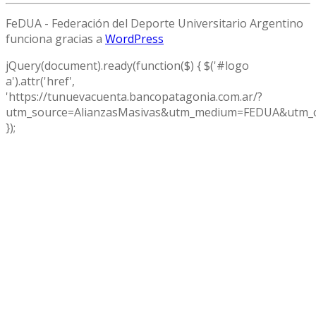
FeDUA - Federación del Deporte Universitario Argentino
funciona gracias a
WordPress
jQuery(document).ready(function($) { $('#logo
a').attr('href',
'https://tunuevacuenta.bancopatagonia.com.ar/?
utm_source=AlianzasMasivas&utm_medium=FEDUA&utm_c
});