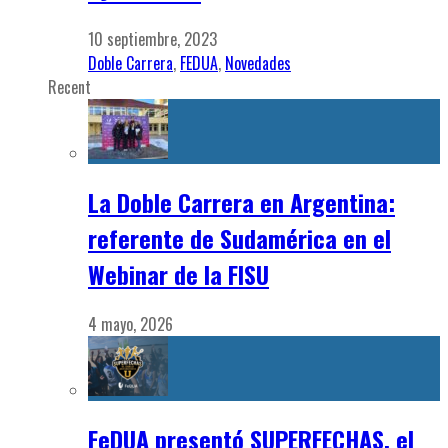
10 septiembre, 2023
Doble Carrera
,
FEDUA
,
Novedades
Recent
La Doble Carrera en Argentina:
referente de Sudamérica en el
Webinar de la FISU
4 mayo, 2026
FeDUA presentó SUPERFECHAS, el