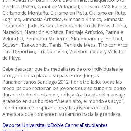
son: Atletismo, Bádminton, Balonmano, Basquetbol 3×3,
Béisbol, Boxeo, Canotaje Velocidad, Ciclismo BMX Racing,
Ciclismo de Montaña, Ciclismo en Pista, Ciclismo en Ruta,
Esgrima, Gimnasia Artística, Gimnasia Rítmica, Gimnasia
Trampolín, Judo, Karate, Levantamiento de Pesas, Lucha,
Natación, Natación Artística, Patinaje Artístico, Patinaje
Velocidad, Pentatlón Moderno, Skateboarding, Softbol,
Squash, Taekwondo, Tenis, Tenis de Mesa, Tiro con Arco,
Tiro Deportivo, Triatlón, Vela, Voleibol Indoor y Voleibol
de Playa.
Cabe destacar que lxs medallistas de oro individuales le
otorgarán una plaza a su país en los Juegos
Panamericanos Santiago 2012. Por otro lado, todas las
medallas que recibirán lxs jóvenes que se suban al podio
durante todo el certamen, reflejará a través del mensaje
grabado en sus bordes “Vuelen alto, el mundo es suyo”,
la intención de inspirar a los y las jóvenes de toda
América a que comiencen su camino hacia la grandeza.
Deporte Universitario
Doble Carrera
Estudiantes