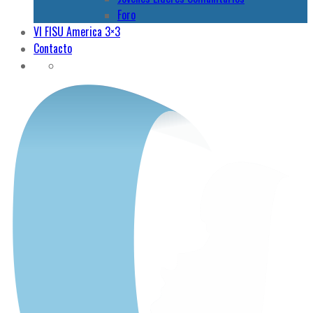
Foro
VI FISU America 3×3
Contacto