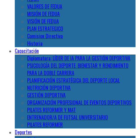
VALORES DE FEDUA
MISIÓN DE FEDUA
VISIÓN DE FEDUA
PLAN ESTRATEGICO
Comision Directiva
Historia
Capacitación
Diplomatura: LÍDER DE IA PARA LA GESTIÓN DEPORTIVA
PSICOLOGÍA DEL DEPORTE: BIENESTAR Y RENDIMIENTO
PARA LA DOBLE CARRERA
PLANIFICACIÓN ESTRATÉGICA DEL DEPORTE LOCAL
NUTRICIÓN DEPORTIVA
GESTIÓN DEPORTIVA
ORGANIZACIÓN PROFESIONAL DE EVENTOS DEPORTIVOS
PILATES REFORMER Y MAT
ENTRENADOR/A DE FUTSAL UNIVERSITARIO
PILATES REFORMER
Deportes