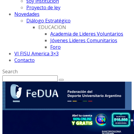
soy institución
Proyecto de ley
Novedades
Diálogo Estratégico
EDUCACION
Academia de Lideres Voluntarios
Jóvenes Lideres Comunitarios
Foro
VI FISU America 3×3
Contacto
Search