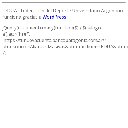
FeDUA - Federación del Deporte Universitario Argentino
funciona gracias a
WordPress
jQuery(document).ready(function($) { $('#logo
a').attr('href',
'https://tunuevacuenta.bancopatagonia.com.ar/?
utm_source=AlianzasMasivas&utm_medium=FEDUA&utm_c
});