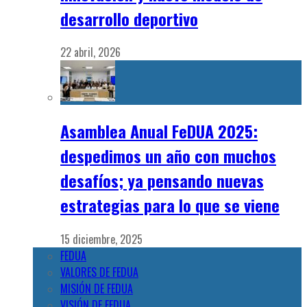
desarrollo deportivo
22 abril, 2026
Asamblea Anual FeDUA 2025:
despedimos un año con muchos
desafíos; ya pensando nuevas
estrategias para lo que se viene
15 diciembre, 2025
FEDUA
VALORES DE FEDUA
MISIÓN DE FEDUA
VISIÓN DE FEDUA