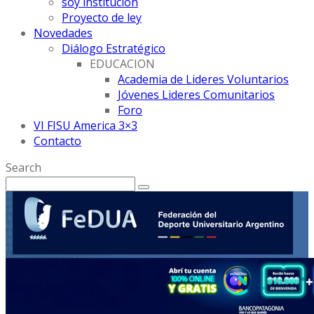
soy institución
Proyecto de ley
Novedades
Diálogo Estratégico
EDUCACION
Academia de Lideres Voluntarios
Jóvenes Lideres Comunitarios
Foro
VI FISU America 3×3
Contacto
Search