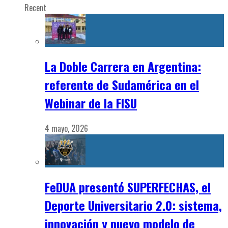
Recent
La Doble Carrera en Argentina:
referente de Sudamérica en el
Webinar de la FISU
4 mayo, 2026
FeDUA presentó SUPERFECHAS, el
Deporte Universitario 2.0: sistema,
innovación y nuevo modelo de