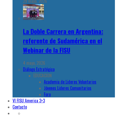
29 mayo, 2026
La Doble Carrera en Argentina:
referente de Sudamérica en el
Webinar de la FISU
4 mayo, 2026
Diálogo Estratégico
EDUCACION
Academia de Lideres Voluntarios
Jóvenes Lideres Comunitarios
Foro
VI FISU America 3×3
Contacto