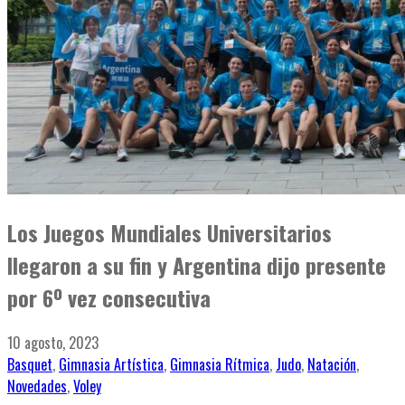
Los Juegos Mundiales Universitarios
llegaron a su fin y Argentina dijo presente
por 6º vez consecutiva
10 agosto, 2023
Basquet
,
Gimnasia Artística
,
Gimnasia Rítmica
,
Judo
,
Natación
,
Novedades
,
Voley