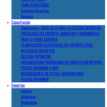
PLAN ESTRATEGICO
Comision Directiva
Historia
Capacitación
Diplomatura: LÍDER DE IA PARA LA GESTIÓN DEPORTIVA
PSICOLOGÍA DEL DEPORTE: BIENESTAR Y RENDIMIENTO
PARA LA DOBLE CARRERA
PLANIFICACIÓN ESTRATÉGICA DEL DEPORTE LOCAL
NUTRICIÓN DEPORTIVA
GESTIÓN DEPORTIVA
ORGANIZACIÓN PROFESIONAL DE EVENTOS DEPORTIVOS
PILATES REFORMER Y MAT
ENTRENADOR/A DE FUTSAL UNIVERSITARIO
PILATES REFORMER
Deportes
Ajedrez
Atletismo
Badminton