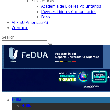
EDUCACION
Academia de Lideres Voluntarios
Jóvenes Lideres Comunitarios
Foro
VI FISU America 3×3
Contacto
Search
FEDUA
FEDUA