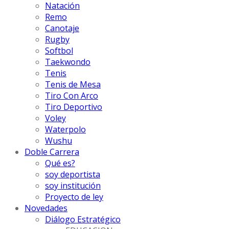
Natación
Remo
Canotaje
Rugby
Softbol
Taekwondo
Tenis
Tenis de Mesa
Tiro Con Arco
Tiro Deportivo
Voley
Waterpolo
Wushu
Doble Carrera
Qué es?
soy deportista
soy institución
Proyecto de ley
Novedades
Diálogo Estratégico