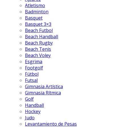
Atletismo
Badminton
Basquet
Basquet 3×3
Beach Futbol
Beach Handball
Beach Rugby
Beach Tenis
Beach Voley
Esgrima
Footgolf
Fútbol
Futsal
Gimnasia Artística
Gimnasia Rítmica
Golf
Handball
Hockey
Judo
Levantamiento de Pesas