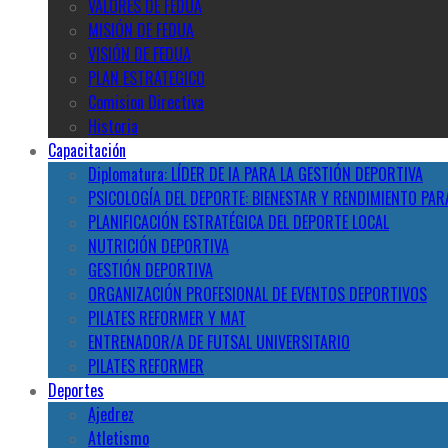
VALORES DE FEDUA
MISIÓN DE FEDUA
VISIÓN DE FEDUA
PLAN ESTRATEGICO
Comision Directiva
Historia
Capacitación
Diplomatura: LÍDER DE IA PARA LA GESTIÓN DEPORTIVA
PSICOLOGÍA DEL DEPORTE: BIENESTAR Y RENDIMIENTO PAR
PLANIFICACIÓN ESTRATÉGICA DEL DEPORTE LOCAL
NUTRICIÓN DEPORTIVA
GESTIÓN DEPORTIVA
ORGANIZACIÓN PROFESIONAL DE EVENTOS DEPORTIVOS
PILATES REFORMER Y MAT
ENTRENADOR/A DE FUTSAL UNIVERSITARIO
PILATES REFORMER
Deportes
Ajedrez
Atletismo