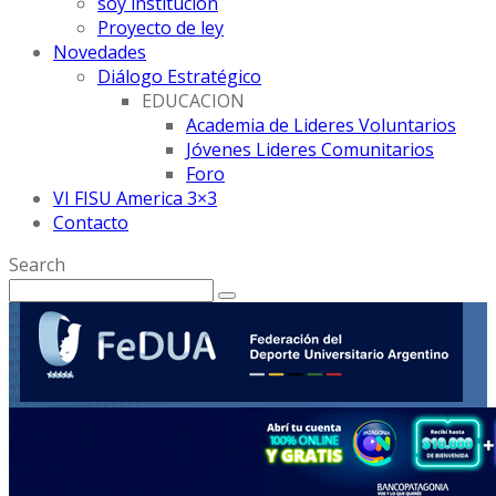
soy institución
Proyecto de ley
Novedades
Diálogo Estratégico
EDUCACION
Academia de Lideres Voluntarios
Jóvenes Lideres Comunitarios
Foro
VI FISU America 3×3
Contacto
Search