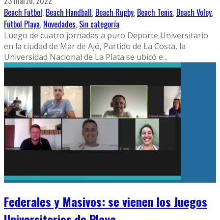
23 marzo, 2022
Beach Futbol
,
Beach Handball
,
Beach Rugby
,
Beach Tenis
,
Beach Voley
,
Futbol Playa
,
Novedades
,
Sin categoría
Luego de cuatro jornadas a puro Deporte Universitario
en la ciudad de Mar de Ajó, Partido de La Costa, la
Universidad Nacional de La Plata se ubicó e
...
Federales y Masivos: se vienen los Juegos
Universitarios de Playa