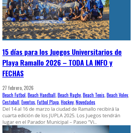
15 días para los Juegos Universitarios de
Playa Ramallo 2026 – TODA LA INFO y
FECHAS
27 febrero, 2026
Beach Futbol
,
Beach Handball
,
Beach Rugby
,
Beach Tenis
,
Beach Voley
,
Cestoball
,
Eventos
,
Futbol Playa
,
Hockey
,
Novedades
Del 14 al 16 de marzo la ciudad de Ramallo recibirá la
cuarta edición de los JUPLA 2025. Los Juegos tendrán
lugar en el Parador Municipal – Paseo “Vi
...