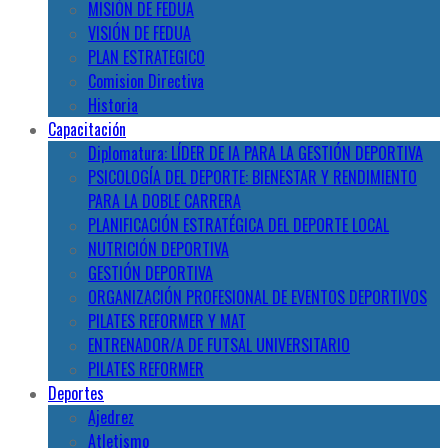
MISIÓN DE FEDUA
VISIÓN DE FEDUA
PLAN ESTRATEGICO
Comision Directiva
Historia
Capacitación
Diplomatura: LÍDER DE IA PARA LA GESTIÓN DEPORTIVA
PSICOLOGÍA DEL DEPORTE: BIENESTAR Y RENDIMIENTO
PARA LA DOBLE CARRERA
PLANIFICACIÓN ESTRATÉGICA DEL DEPORTE LOCAL
NUTRICIÓN DEPORTIVA
GESTIÓN DEPORTIVA
ORGANIZACIÓN PROFESIONAL DE EVENTOS DEPORTIVOS
PILATES REFORMER Y MAT
ENTRENADOR/A DE FUTSAL UNIVERSITARIO
PILATES REFORMER
Deportes
Ajedrez
Atletismo