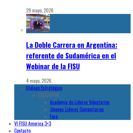
29 mayo, 2026
La Doble Carrera en Argentina:
referente de Sudamérica en el
Webinar de la FISU
4 mayo, 2026
Diálogo Estratégico
EDUCACION
Academia de Lideres Voluntarios
Jóvenes Lideres Comunitarios
Foro
VI FISU America 3×3
Contacto