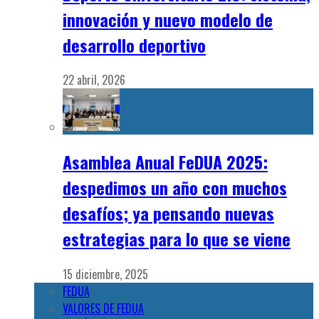
innovación y nuevo modelo de
desarrollo deportivo
22 abril, 2026
Asamblea Anual FeDUA 2025:
despedimos un año con muchos
desafíos; ya pensando nuevas
estrategias para lo que se viene
15 diciembre, 2025
FEDUA
VALORES DE FEDUA