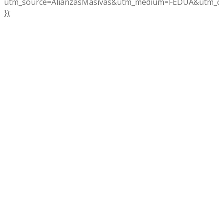
utm_source=AlianzasMasivas&utm_medium=FEDUA&utm_c
});