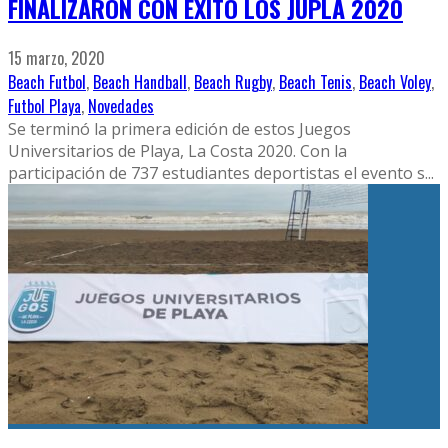
FINALIZARON CON ÉXITO LOS JUPLA 2020
15 marzo, 2020
Beach Futbol
,
Beach Handball
,
Beach Rugby
,
Beach Tenis
,
Beach Voley
,
Futbol Playa
,
Novedades
Se terminó la primera edición de estos Juegos
Universitarios de Playa, La Costa 2020. Con la
participación de 737 estudiantes deportistas el evento s
...