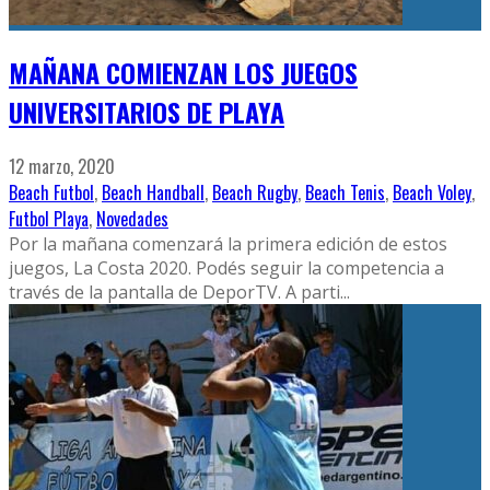
MAÑANA COMIENZAN LOS JUEGOS
UNIVERSITARIOS DE PLAYA
12 marzo, 2020
Beach Futbol
,
Beach Handball
,
Beach Rugby
,
Beach Tenis
,
Beach Voley
,
Futbol Playa
,
Novedades
Por la mañana comenzará la primera edición de estos
juegos, La Costa 2020. Podés seguir la competencia a
través de la pantalla de DeporTV. A parti
...