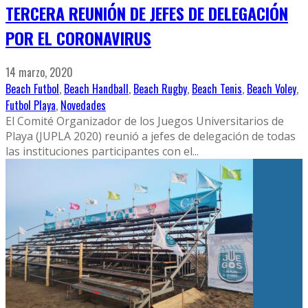
TERCERA REUNIÓN DE JEFES DE DELEGACIÓN
POR EL CORONAVIRUS
14 marzo, 2020
Beach Futbol
,
Beach Handball
,
Beach Rugby
,
Beach Tenis
,
Beach Voley
,
Futbol Playa
,
Novedades
El Comité Organizador de los Juegos Universitarios de
Playa (JUPLA 2020) reunió a jefes de delegación de todas
las instituciones participantes con el
...