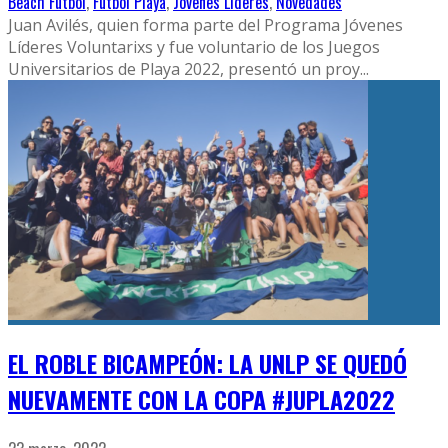
Beach Futbol
,
Futbol Playa
,
Jóvenes Líderes
,
Novedades
Juan Avilés, quien forma parte del Programa Jóvenes
Líderes Voluntarixs y fue voluntario de los Juegos
Universitarios de Playa 2022, presentó un proy
...
EL ROBLE BICAMPEÓN: LA UNLP SE QUEDÓ
NUEVAMENTE CON LA COPA #JUPLA2022