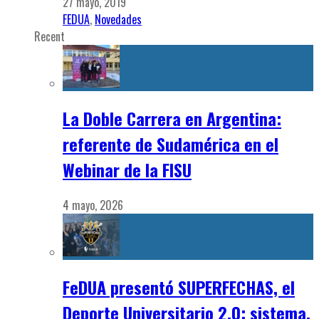
27 mayo, 2019
FEDUA
,
Novedades
Recent
La Doble Carrera en Argentina:
referente de Sudamérica en el
Webinar de la FISU
4 mayo, 2026
FeDUA presentó SUPERFECHAS, el
Deporte Universitario 2.0: sistema,