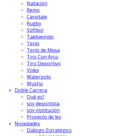
Natación
Remo
Canotaje
Rugby
Softbol
Taekwondo
Tenis
Tenis de Mesa
Tiro Con Arco
Tiro Deportivo
Voley
Waterpolo
Wushu
Doble Carrera
Qué es?
soy deportista
soy institución
Proyecto de ley
Novedades
Diálogo Estratégico