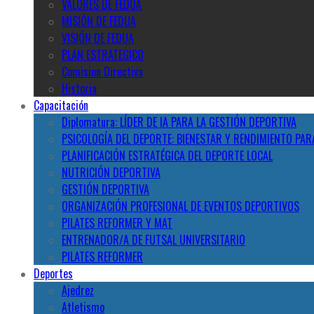
VALORES DE FEDUA
MISIÓN DE FEDUA
VISIÓN DE FEDUA
PLAN ESTRATEGICO
Comision Directiva
Historia
Capacitación
Diplomatura: LÍDER DE IA PARA LA GESTIÓN DEPORTIVA
PSICOLOGÍA DEL DEPORTE: BIENESTAR Y RENDIMIENTO PAR
PLANIFICACIÓN ESTRATÉGICA DEL DEPORTE LOCAL
NUTRICIÓN DEPORTIVA
GESTIÓN DEPORTIVA
ORGANIZACIÓN PROFESIONAL DE EVENTOS DEPORTIVOS
PILATES REFORMER Y MAT
ENTRENADOR/A DE FUTSAL UNIVERSITARIO
PILATES REFORMER
Deportes
Ajedrez
Atletismo