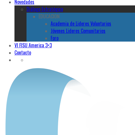
Novedades
Diálogo Estratégico
EDUCACION
Academia de Lideres Voluntarios
Jóvenes Lideres Comunitarios
Foro
VI FISU America 3×3
Contacto