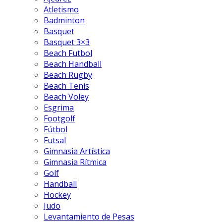
Atletismo
Badminton
Basquet
Basquet 3×3
Beach Futbol
Beach Handball
Beach Rugby
Beach Tenis
Beach Voley
Esgrima
Footgolf
Fútbol
Futsal
Gimnasia Artística
Gimnasia Rítmica
Golf
Handball
Hockey
Judo
Levantamiento de Pesas