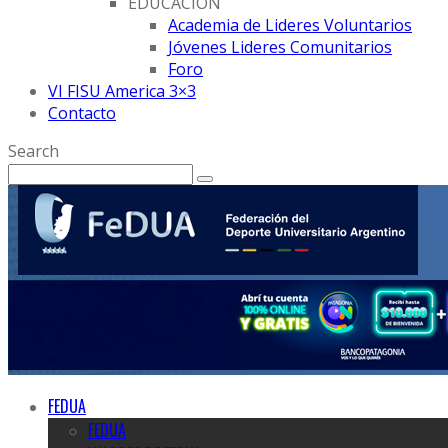
EDUCACION
Academia de Lideres Voluntarios
Jóvenes Lideres Comunitarios
Foro
VI FISU America 3×3
Contacto
Search
FEDUA
FEDUA