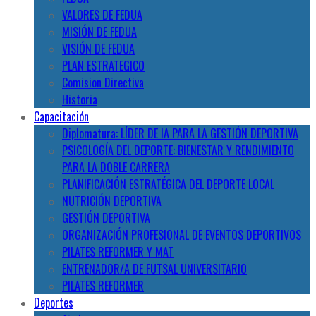
VALORES DE FEDUA
MISIÓN DE FEDUA
VISIÓN DE FEDUA
PLAN ESTRATEGICO
Comision Directiva
Historia
Capacitación
Diplomatura: LÍDER DE IA PARA LA GESTIÓN DEPORTIVA
PSICOLOGÍA DEL DEPORTE: BIENESTAR Y RENDIMIENTO
PARA LA DOBLE CARRERA
PLANIFICACIÓN ESTRATÉGICA DEL DEPORTE LOCAL
NUTRICIÓN DEPORTIVA
GESTIÓN DEPORTIVA
ORGANIZACIÓN PROFESIONAL DE EVENTOS DEPORTIVOS
PILATES REFORMER Y MAT
ENTRENADOR/A DE FUTSAL UNIVERSITARIO
PILATES REFORMER
Deportes