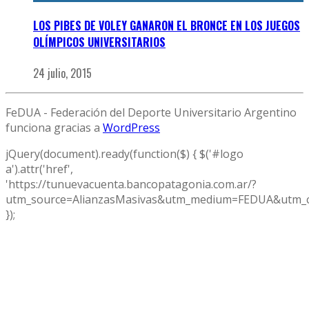
LOS PIBES DE VOLEY GANARON EL BRONCE EN LOS JUEGOS
OLÍMPICOS UNIVERSITARIOS
24 julio, 2015
FeDUA - Federación del Deporte Universitario Argentino
funciona gracias a
WordPress
jQuery(document).ready(function($) { $('#logo
a').attr('href',
'https://tunuevacuenta.bancopatagonia.com.ar/?
utm_source=AlianzasMasivas&utm_medium=FEDUA&utm_c
});