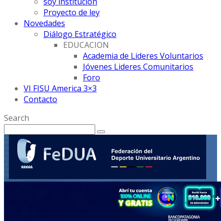
soy institución
Proyecto de ley
Novedades
Diálogo Estratégico
EDUCACION
Academia de Lideres Voluntarios
Jóvenes Lideres Comunitarios
Foro
VI FISU America 3×3
Contacto
Search