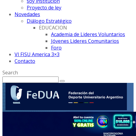
soy institución
Proyecto de ley
Novedades
Diálogo Estratégico
EDUCACION
Academia de Lideres Voluntarios
Jóvenes Lideres Comunitarios
Foro
VI FISU America 3×3
Contacto
Search