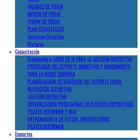
VALORES DE FEDUA
MISIÓN DE FEDUA
VISIÓN DE FEDUA
PLAN ESTRATEGICO
Comision Directiva
Historia
Capacitación
Diplomatura: LÍDER DE IA PARA LA GESTIÓN DEPORTIVA
PSICOLOGÍA DEL DEPORTE: BIENESTAR Y RENDIMIENTO
PARA LA DOBLE CARRERA
PLANIFICACIÓN ESTRATÉGICA DEL DEPORTE LOCAL
NUTRICIÓN DEPORTIVA
GESTIÓN DEPORTIVA
ORGANIZACIÓN PROFESIONAL DE EVENTOS DEPORTIVOS
PILATES REFORMER Y MAT
ENTRENADOR/A DE FUTSAL UNIVERSITARIO
PILATES REFORMER
Deportes