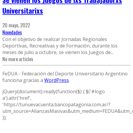
Universitarixs
20 mayo, 2022
Novedades
Con el objetivo de realizar Jornadas Regionales
Deportivas, Recreativas y de Formación, durante los
meses de julio a octubre, se vienen los Juegos de
...
No more articles
FeDUA - Federación del Deporte Universitario Argentino
funciona gracias a
WordPress
jQuery(document).ready(function($) { $('#logo
a').attr('href',
'https://tunuevacuenta.bancopatagonia.com.ar/?
utm_source=AlianzasMasivas&utm_medium=FEDUA&utm_c
});