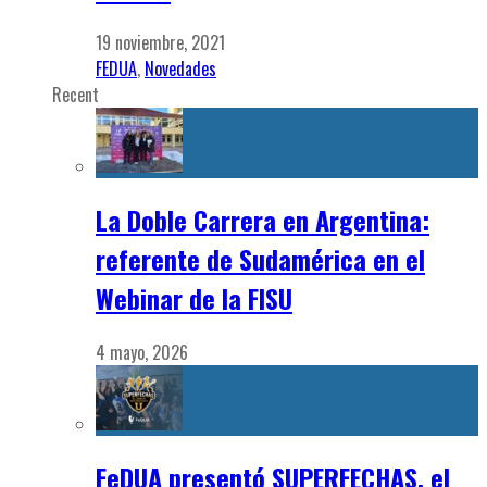
19 noviembre, 2021
FEDUA
,
Novedades
Recent
La Doble Carrera en Argentina:
referente de Sudamérica en el
Webinar de la FISU
4 mayo, 2026
FeDUA presentó SUPERFECHAS, el