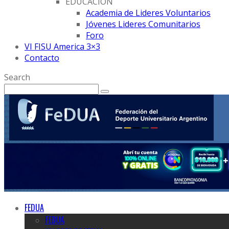
EDUCACION
Academia de Lideres Voluntarios
Jóvenes Lideres Comunitarios
Foro
VI FISU America 3×3
Contacto
Search
FEDUA
FEDUA