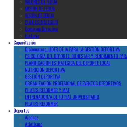
VALORES DE FEDUA
MISIÓN DE FEDUA
VISIÓN DE FEDUA
PLAN ESTRATEGICO
Comision Directiva
Historia
Capacitación
Diplomatura: LÍDER DE IA PARA LA GESTIÓN DEPORTIVA
PSICOLOGÍA DEL DEPORTE: BIENESTAR Y RENDIMIENTO PAR
PLANIFICACIÓN ESTRATÉGICA DEL DEPORTE LOCAL
NUTRICIÓN DEPORTIVA
GESTIÓN DEPORTIVA
ORGANIZACIÓN PROFESIONAL DE EVENTOS DEPORTIVOS
PILATES REFORMER Y MAT
ENTRENADOR/A DE FUTSAL UNIVERSITARIO
PILATES REFORMER
Deportes
Ajedrez
Atletismo