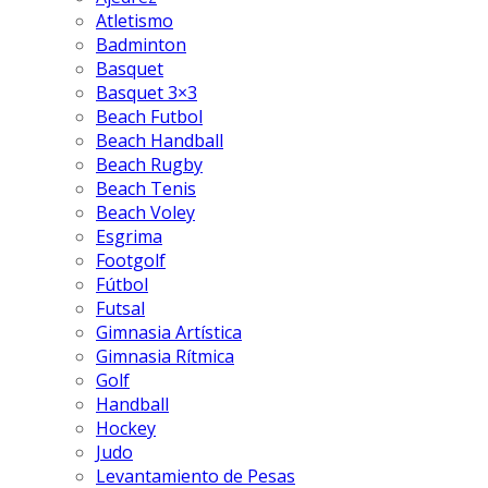
Atletismo
Badminton
Basquet
Basquet 3×3
Beach Futbol
Beach Handball
Beach Rugby
Beach Tenis
Beach Voley
Esgrima
Footgolf
Fútbol
Futsal
Gimnasia Artística
Gimnasia Rítmica
Golf
Handball
Hockey
Judo
Levantamiento de Pesas