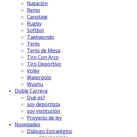
Natación
Remo
Canotaje
Rugby
Softbol
Taekwondo
Tenis
Tenis de Mesa
Tiro Con Arco
Tiro Deportivo
Voley
Waterpolo
Wushu
Doble Carrera
Qué es?
soy deportista
soy institución
Proyecto de ley
Novedades
Diálogo Estratégico