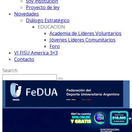
soy institución
Proyecto de ley
Novedades
Diálogo Estratégico
EDUCACION
Academia de Lideres Voluntarios
Jóvenes Lideres Comunitarios
Foro
VI FISU America 3×3
Contacto
Search