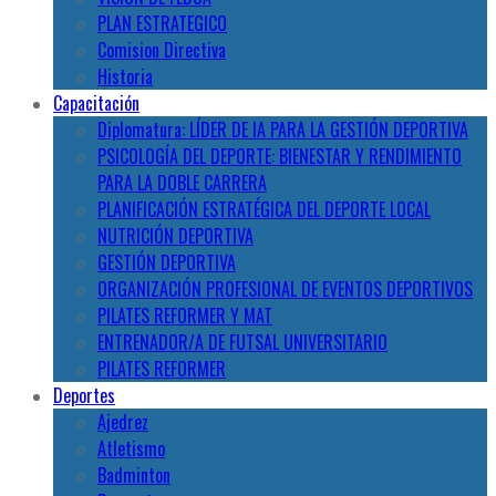
PLAN ESTRATEGICO
Comision Directiva
Historia
Capacitación
Diplomatura: LÍDER DE IA PARA LA GESTIÓN DEPORTIVA
PSICOLOGÍA DEL DEPORTE: BIENESTAR Y RENDIMIENTO
PARA LA DOBLE CARRERA
PLANIFICACIÓN ESTRATÉGICA DEL DEPORTE LOCAL
NUTRICIÓN DEPORTIVA
GESTIÓN DEPORTIVA
ORGANIZACIÓN PROFESIONAL DE EVENTOS DEPORTIVOS
PILATES REFORMER Y MAT
ENTRENADOR/A DE FUTSAL UNIVERSITARIO
PILATES REFORMER
Deportes
Ajedrez
Atletismo
Badminton