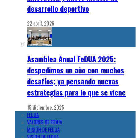
desarrollo deportivo
22 abril, 2026
Asamblea Anual FeDUA 2025:
despedimos un año con muchos
desafíos; ya pensando nuevas
estrategias para lo que se viene
15 diciembre, 2025
FEDUA
VALORES DE FEDUA
MISIÓN DE FEDUA
VISIÓN DE FEDUA