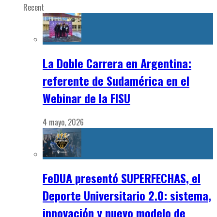
Recent
La Doble Carrera en Argentina:
referente de Sudamérica en el
Webinar de la FISU
4 mayo, 2026
FeDUA presentó SUPERFECHAS, el
Deporte Universitario 2.0: sistema,
innovación y nuevo modelo de