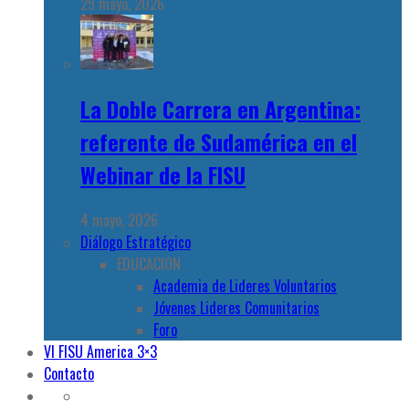
29 mayo, 2026
La Doble Carrera en Argentina:
referente de Sudamérica en el
Webinar de la FISU
4 mayo, 2026
Diálogo Estratégico
EDUCACION
Academia de Lideres Voluntarios
Jóvenes Lideres Comunitarios
Foro
VI FISU America 3×3
Contacto