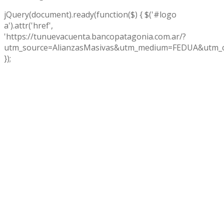
jQuery(document).ready(function($) { $('#logo
a').attr('href',
'https://tunuevacuenta.bancopatagonia.com.ar/?
utm_source=AlianzasMasivas&utm_medium=FEDUA&utm_c
});