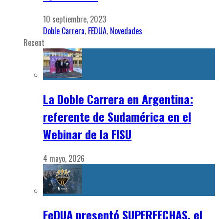
10 septiembre, 2023
Doble Carrera
,
FEDUA
,
Novedades
Recent
La Doble Carrera en Argentina:
referente de Sudamérica en el
Webinar de la FISU
4 mayo, 2026
FeDUA presentó SUPERFECHAS, el