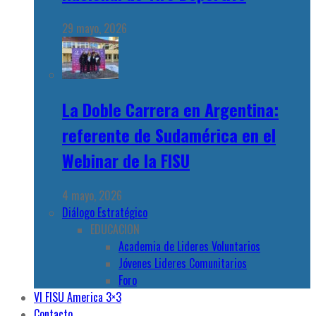
29 mayo, 2026
La Doble Carrera en Argentina:
referente de Sudamérica en el
Webinar de la FISU
4 mayo, 2026
Diálogo Estratégico
EDUCACION
Academia de Lideres Voluntarios
Jóvenes Lideres Comunitarios
Foro
VI FISU America 3×3
Contacto