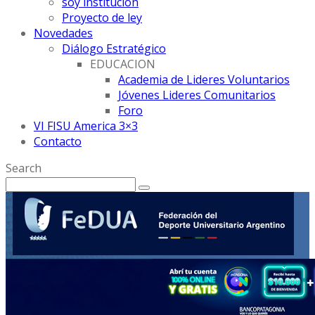
soy institución
Proyecto de ley
Novedades
Diálogo Estratégico
EDUCACION
Academia de Lideres Voluntarios
Jóvenes Lideres Comunitarios
Foro
VI FISU America 3×3
Contacto
Search