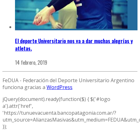
El deporte Universitario nos va a dar muchas alegrías y
atletas.
14 febrero, 2019
FeDUA - Federación del Deporte Universitario Argentino
funciona gracias a
WordPress
jQuery(document).ready(function($) { $('#logo
a').attr('href',
'https://tunuevacuenta.bancopatagonia.com.ar/?
utm_source=AlianzasMasivas&utm_medium=FEDUA&utm_c
});