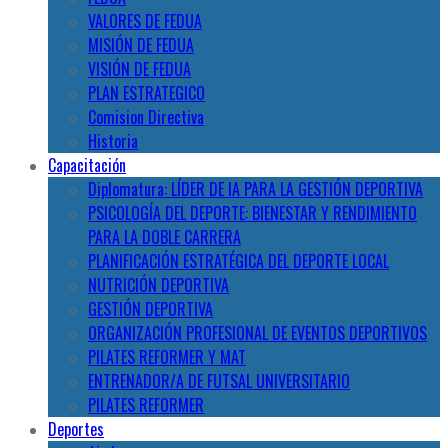
VALORES DE FEDUA
MISIÓN DE FEDUA
VISIÓN DE FEDUA
PLAN ESTRATEGICO
Comision Directiva
Historia
Capacitación
Diplomatura: LÍDER DE IA PARA LA GESTIÓN DEPORTIVA
PSICOLOGÍA DEL DEPORTE: BIENESTAR Y RENDIMIENTO
PARA LA DOBLE CARRERA
PLANIFICACIÓN ESTRATÉGICA DEL DEPORTE LOCAL
NUTRICIÓN DEPORTIVA
GESTIÓN DEPORTIVA
ORGANIZACIÓN PROFESIONAL DE EVENTOS DEPORTIVOS
PILATES REFORMER Y MAT
ENTRENADOR/A DE FUTSAL UNIVERSITARIO
PILATES REFORMER
Deportes