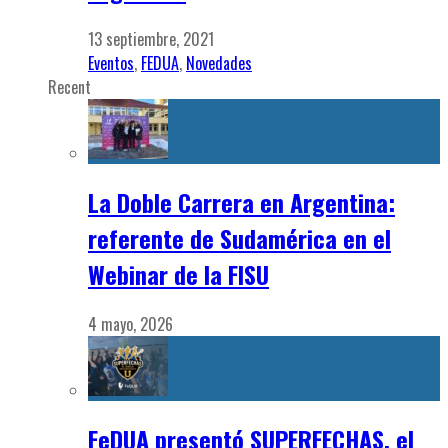
13 septiembre, 2021
Eventos
,
FEDUA
,
Novedades
Recent
La Doble Carrera en Argentina:
referente de Sudamérica en el
Webinar de la FISU
4 mayo, 2026
FeDUA presentó SUPERFECHAS, el