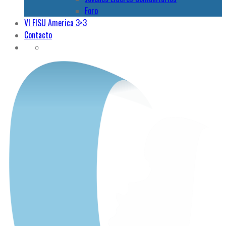
Foro
VI FISU America 3×3
Contacto