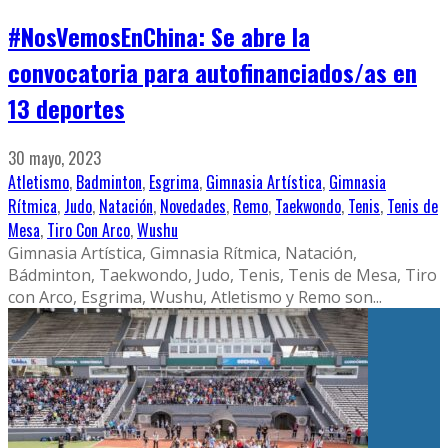
#NosVemosEnChina: Se abre la
convocatoria para autofinanciados/as en
13 deportes
30 mayo, 2023
Atletismo
,
Badminton
,
Esgrima
,
Gimnasia Artística
,
Gimnasia
Rítmica
,
Judo
,
Natación
,
Novedades
,
Remo
,
Taekwondo
,
Tenis
,
Tenis de
Mesa
,
Tiro Con Arco
,
Wushu
Gimnasia Artística, Gimnasia Rítmica, Natación,
Bádminton, Taekwondo, Judo, Tenis, Tenis de Mesa, Tiro
con Arco, Esgrima, Wushu, Atletismo y Remo son
...