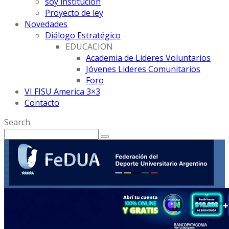
soy institución
Proyecto de ley
Novedades
Diálogo Estratégico
EDUCACION
Academia de Lideres Voluntarios
Jóvenes Lideres Comunitarios
Foro
VI FISU America 3×3
Contacto
Search