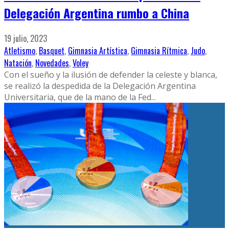
Delegación Argentina rumbo a China
19 julio, 2023
Atletismo
,
Basquet
,
Gimnasia Artística
,
Gimnasia Rítmica
,
Judo
,
Natación
,
Novedades
,
Voley
Con el sueño y la ilusión de defender la celeste y blanca,
se realizó la despedida de la Delegación Argentina
Universitaria, que de la mano de la Fed
...