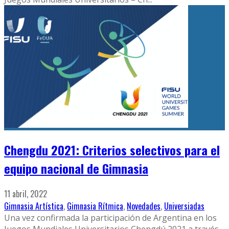
Chengdu 2021: Criterios selectivos para el
equipo nacional de Gimnasia
11 abril, 2022
Gimnasia Artística
,
Gimnasia Rítmica
,
Novedades
,
Universiadas
Una vez confirmada la participación de Argentina en los
Juegos Mundiales Universitarios Chengdú 2021 a través