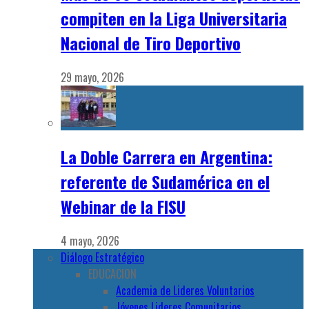
compiten en la Liga Universitaria
Nacional de Tiro Deportivo
29 mayo, 2026
La Doble Carrera en Argentina:
referente de Sudamérica en el
Webinar de la FISU
4 mayo, 2026
Diálogo Estratégico
EDUCACION
Academia de Lideres Voluntarios
Jóvenes Lideres Comunitarios