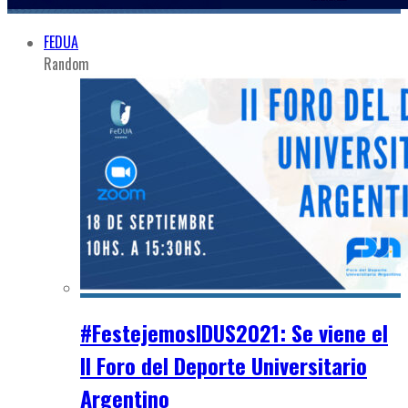
FEDUA
Random
#FestejemosIDUS2021: Se viene el
II Foro del Deporte Universitario
Argentino