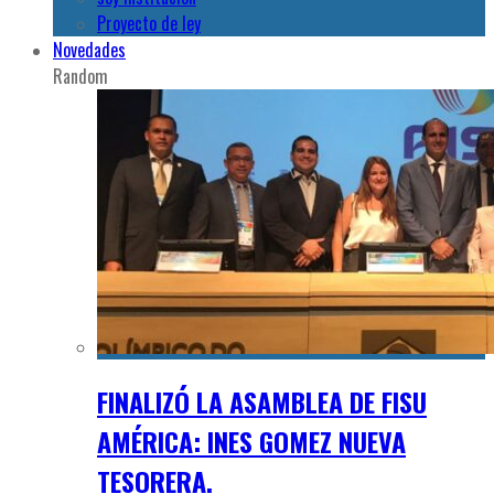
Proyecto de ley
Novedades
Random
FINALIZÓ LA ASAMBLEA DE FISU
AMÉRICA: INES GOMEZ NUEVA
TESORERA.