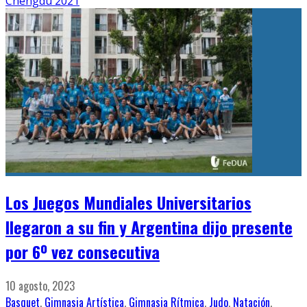
Chengdu 2021
Los Juegos Mundiales Universitarios
llegaron a su fin y Argentina dijo presente
por 6º vez consecutiva
10 agosto, 2023
Basquet
,
Gimnasia Artística
,
Gimnasia Rítmica
,
Judo
,
Natación
,