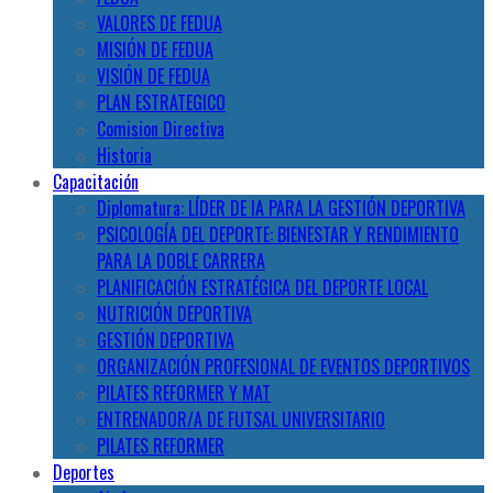
VALORES DE FEDUA
MISIÓN DE FEDUA
VISIÓN DE FEDUA
PLAN ESTRATEGICO
Comision Directiva
Historia
Capacitación
Diplomatura: LÍDER DE IA PARA LA GESTIÓN DEPORTIVA
PSICOLOGÍA DEL DEPORTE: BIENESTAR Y RENDIMIENTO
PARA LA DOBLE CARRERA
PLANIFICACIÓN ESTRATÉGICA DEL DEPORTE LOCAL
NUTRICIÓN DEPORTIVA
GESTIÓN DEPORTIVA
ORGANIZACIÓN PROFESIONAL DE EVENTOS DEPORTIVOS
PILATES REFORMER Y MAT
ENTRENADOR/A DE FUTSAL UNIVERSITARIO
PILATES REFORMER
Deportes