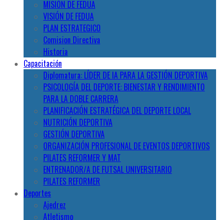
MISIÓN DE FEDUA
VISIÓN DE FEDUA
PLAN ESTRATEGICO
Comision Directiva
Historia
Capacitación
Diplomatura: LÍDER DE IA PARA LA GESTIÓN DEPORTIVA
PSICOLOGÍA DEL DEPORTE: BIENESTAR Y RENDIMIENTO
PARA LA DOBLE CARRERA
PLANIFICACIÓN ESTRATÉGICA DEL DEPORTE LOCAL
NUTRICIÓN DEPORTIVA
GESTIÓN DEPORTIVA
ORGANIZACIÓN PROFESIONAL DE EVENTOS DEPORTIVOS
PILATES REFORMER Y MAT
ENTRENADOR/A DE FUTSAL UNIVERSITARIO
PILATES REFORMER
Deportes
Ajedrez
Atletismo