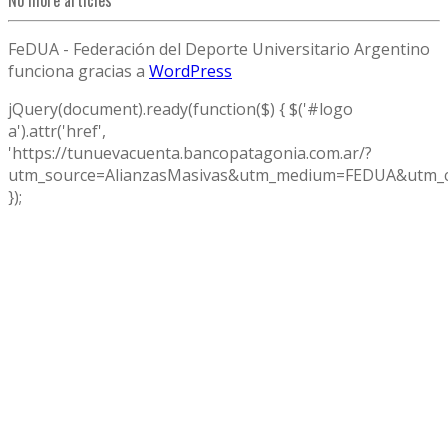
FeDUA - Federación del Deporte Universitario Argentino
funciona gracias a
WordPress
jQuery(document).ready(function($) { $('#logo
a').attr('href',
'https://tunuevacuenta.bancopatagonia.com.ar/?
utm_source=AlianzasMasivas&utm_medium=FEDUA&utm_c
});