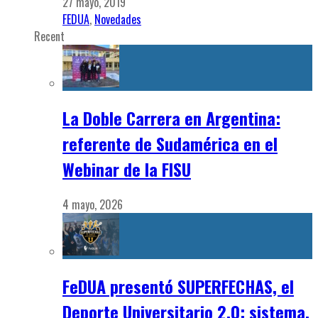
27 mayo, 2019
FEDUA
,
Novedades
Recent
La Doble Carrera en Argentina:
referente de Sudamérica en el
Webinar de la FISU
4 mayo, 2026
FeDUA presentó SUPERFECHAS, el
Deporte Universitario 2.0: sistema,