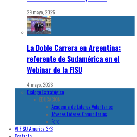
29 mayo, 2026
La Doble Carrera en Argentina:
referente de Sudamérica en el
Webinar de la FISU
4 mayo, 2026
Diálogo Estratégico
EDUCACION
Academia de Lideres Voluntarios
Jóvenes Lideres Comunitarios
Foro
VI FISU America 3×3
Contacto