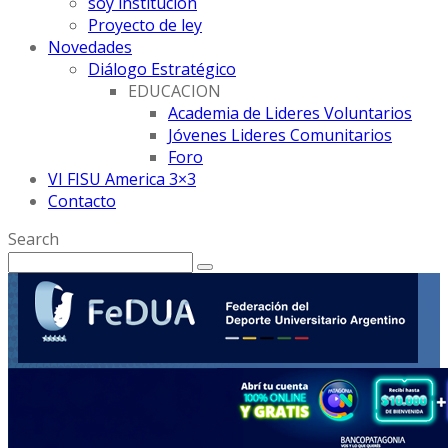
soy institución
Proyecto de ley
Novedades
Diálogo Estratégico
EDUCACION
Academia de Lideres Voluntarios
Jóvenes Lideres Comunitarios
Foro
VI FISU America 3×3
Contacto
Search