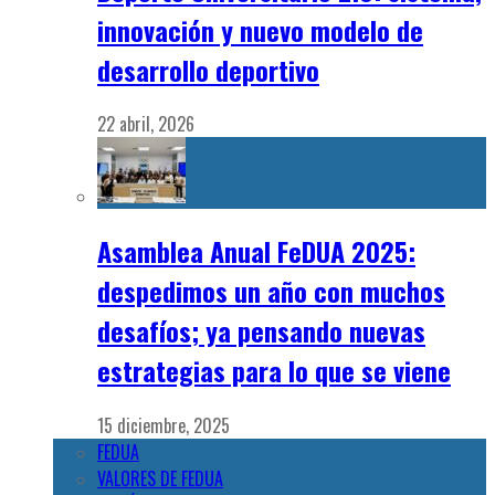
innovación y nuevo modelo de
desarrollo deportivo
22 abril, 2026
Asamblea Anual FeDUA 2025:
despedimos un año con muchos
desafíos; ya pensando nuevas
estrategias para lo que se viene
15 diciembre, 2025
FEDUA
VALORES DE FEDUA