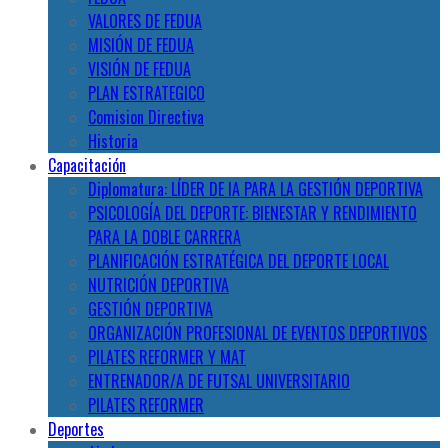
VALORES DE FEDUA
MISIÓN DE FEDUA
VISIÓN DE FEDUA
PLAN ESTRATEGICO
Comision Directiva
Historia
Capacitación
Diplomatura: LÍDER DE IA PARA LA GESTIÓN DEPORTIVA
PSICOLOGÍA DEL DEPORTE: BIENESTAR Y RENDIMIENTO
PARA LA DOBLE CARRERA
PLANIFICACIÓN ESTRATÉGICA DEL DEPORTE LOCAL
NUTRICIÓN DEPORTIVA
GESTIÓN DEPORTIVA
ORGANIZACIÓN PROFESIONAL DE EVENTOS DEPORTIVOS
PILATES REFORMER Y MAT
ENTRENADOR/A DE FUTSAL UNIVERSITARIO
PILATES REFORMER
Deportes