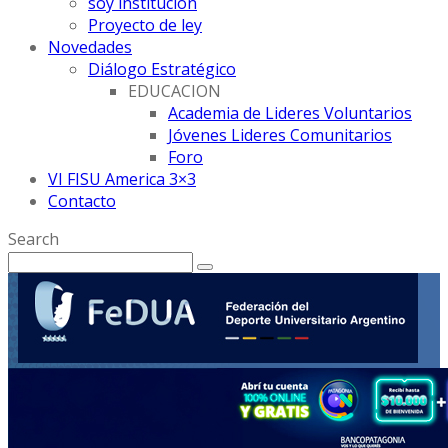
soy institución
Proyecto de ley
Novedades
Diálogo Estratégico
EDUCACION
Academia de Lideres Voluntarios
Jóvenes Lideres Comunitarios
Foro
VI FISU America 3×3
Contacto
Search