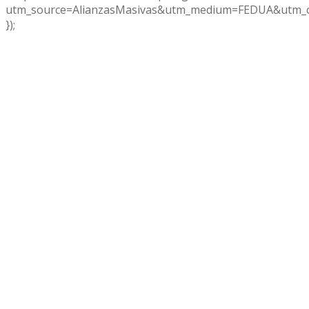
utm_source=AlianzasMasivas&utm_medium=FEDUA&utm_c
});