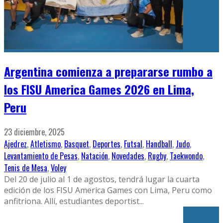
Argentina comienza a prepararse rumbo a
los FISU America Games 2026 en Lima,
Peru
23 diciembre, 2025
Ajedrez
,
Atletismo
,
Basquet
,
Deportes
,
Futsal
,
Handball
,
Judo
,
Levantamiento de Pesas
,
Natación
,
Novedades
,
Rugby
,
Taekwondo
,
Tenis de Mesa
,
Voley
Del 20 de julio al 1 de agostos, tendrá lugar la cuarta
edición de los FISU America Games con Lima, Peru como
anfitriona. Allí, estudiantes deportist
...