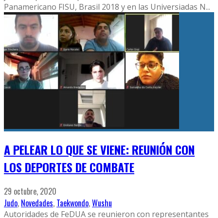
Panamericano FISU, Brasil 2018 y en las Universiadas N
...
A PELEAR LO QUE SE VIENE: REUNIÓN CON
LOS DEPORTES DE COMBATE
29 octubre, 2020
Judo
,
Novedades
,
Taekwondo
,
Wushu
Autoridades de FeDUA se reunieron con representantes