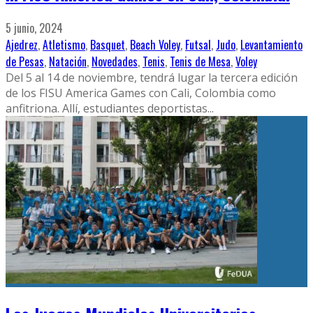
5 junio, 2024
Ajedrez
,
Atletismo
,
Basquet
,
Beach Voley
,
Futsal
,
Judo
,
Levantamiento
de Pesas
,
Natación
,
Novedades
,
Tenis
,
Tenis de Mesa
,
Voley
Del 5 al 14 de noviembre, tendrá lugar la tercera edición
de los FISU America Games con Cali, Colombia como
anfitriona. Allí, estudiantes deportistas
...