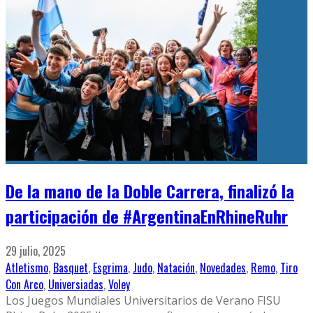
De la mano de la Doble Carrera, finalizó la
participación de #ArgentinaEnRhineRuhr
29 julio, 2025
Atletismo
,
Basquet
,
Esgrima
,
Judo
,
Natación
,
Novedades
,
Remo
,
Tiro
Con Arco
,
Universiadas
,
Voley
Los Juegos Mundiales Universitarios de Verano FISU