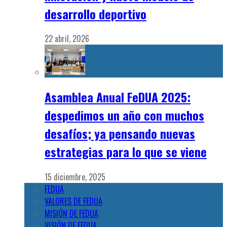
desarrollo deportivo
22 abril, 2026
Asamblea Anual FeDUA 2025:
despedimos un año con muchos
desafíos; ya pensando nuevas
estrategias para lo que se viene
15 diciembre, 2025
FEDUA
VALORES DE FEDUA
MISIÓN DE FEDUA
VISIÓN DE FEDUA