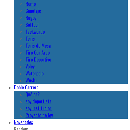
Remo
Canotaje
Rugby
Softbol
Taekwondo
Tenis
Tenis de Mesa
Tiro Con Arco
Tiro Deportivo
Voley
Waterpolo
Wushu
Doble Carrera
Qué es?
soy deportista
soy institución
Proyecto de ley
Novedades
Random