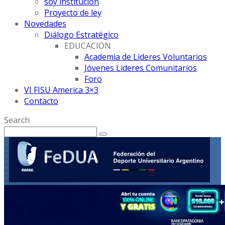
soy institución
Proyecto de ley
Novedades
Diálogo Estratégico
EDUCACION
Academia de Lideres Voluntarios
Jóvenes Lideres Comunitarios
Foro
VI FISU America 3×3
Contacto
Search