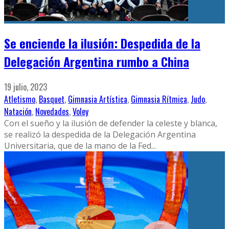
Se enciende la ilusión: Despedida de la
Delegación Argentina rumbo a China
19 julio, 2023
Atletismo
,
Basquet
,
Gimnasia Artística
,
Gimnasia Rítmica
,
Judo
,
Natación
,
Novedades
,
Voley
Con el sueño y la ilusión de defender la celeste y blanca,
se realizó la despedida de la Delegación Argentina
Universitaria, que de la mano de la Fed
...