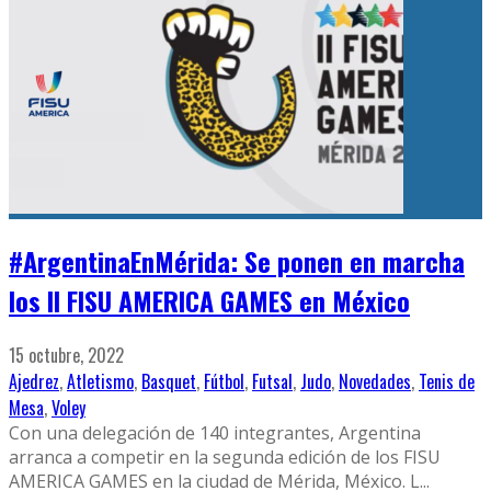
#ArgentinaEnMérida: Se ponen en marcha
los II FISU AMERICA GAMES en México
15 octubre, 2022
Ajedrez
,
Atletismo
,
Basquet
,
Fútbol
,
Futsal
,
Judo
,
Novedades
,
Tenis de
Mesa
,
Voley
Con una delegación de 140 integrantes, Argentina
arranca a competir en la segunda edición de los FISU
AMERICA GAMES en la ciudad de Mérida, México. L
...