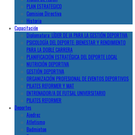
PLAN ESTRATEGICO
Comision Directiva
Historia
Capacitación
Diplomatura: LÍDER DE IA PARA LA GESTIÓN DEPORTIVA
PSICOLOGÍA DEL DEPORTE: BIENESTAR Y RENDIMIENTO
PARA LA DOBLE CARRERA
PLANIFICACIÓN ESTRATÉGICA DEL DEPORTE LOCAL
NUTRICIÓN DEPORTIVA
GESTIÓN DEPORTIVA
ORGANIZACIÓN PROFESIONAL DE EVENTOS DEPORTIVOS
PILATES REFORMER Y MAT
ENTRENADOR/A DE FUTSAL UNIVERSITARIO
PILATES REFORMER
Deportes
Ajedrez
Atletismo
Badminton