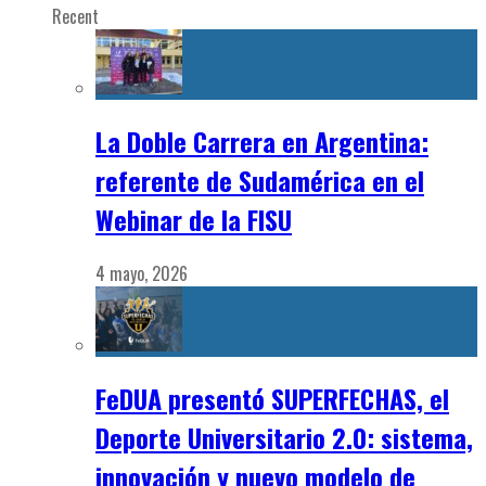
Recent
La Doble Carrera en Argentina:
referente de Sudamérica en el
Webinar de la FISU
4 mayo, 2026
FeDUA presentó SUPERFECHAS, el
Deporte Universitario 2.0: sistema,
innovación y nuevo modelo de