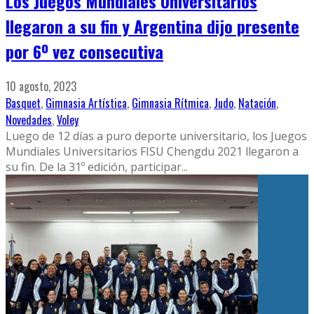
Los Juegos Mundiales Universitarios
llegaron a su fin y Argentina dijo presente
por 6º vez consecutiva
10 agosto, 2023
Basquet
,
Gimnasia Artística
,
Gimnasia Rítmica
,
Judo
,
Natación
,
Novedades
,
Voley
Luego de 12 días a puro deporte universitario, los Juegos
Mundiales Universitarios FISU Chengdu 2021 llegaron a
su fin. De la 31º edición, participar
...