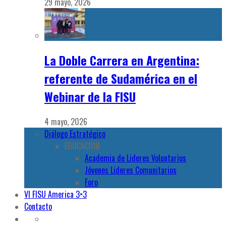
29 mayo, 2026
La Doble Carrera en Argentina:
referente de Sudamérica en el
Webinar de la FISU
4 mayo, 2026
Diálogo Estratégico
EDUCACION
Academia de Lideres Voluntarios
Jóvenes Lideres Comunitarios
Foro
VI FISU America 3×3
Contacto