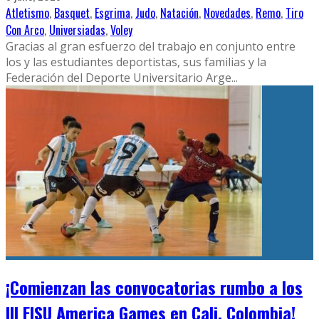
Atletismo
,
Basquet
,
Esgrima
,
Judo
,
Natación
,
Novedades
,
Remo
,
Tiro
Con Arco
,
Universiadas
,
Voley
Gracias al gran esfuerzo del trabajo en conjunto entre
los y las estudiantes deportistas, sus familias y la
Federación del Deporte Universitario Arge
...
¡Comienzan las convocatorias rumbo a los
III FISU America Games en Cali, Colombia!