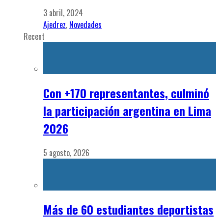
La Doble Carrera en Argentina:
referente de Sudamérica en el
Webinar de la FISU
4 mayo, 2026
Diálogo Estratégico
EDUCACION
Academia de Lideres Voluntarios
Jóvenes Lideres Comunitarios
Foro
VI FISU America 3×3
Contacto
Levantamiento de Pesas