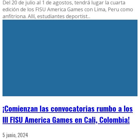
11 agosto, 2016
Levantamiento de Pesas
,
Mundiales
La Federación del Deporte Universitario Argentino
(FeDUA) y la Federación Argentina de Pesas (FAP)
convocan a los estudiantes interesados en integrar
...
No more articles
FeDUA - Federación del Deporte Universitario Argentino
funciona gracias a
WordPress
jQuery(document).ready(function($) { $('#logo
a').attr('href',
'https://tunuevacuenta.bancopatagonia.com.ar/?
utm_source=AlianzasMasivas&utm_medium=FEDUA&utm_c
});