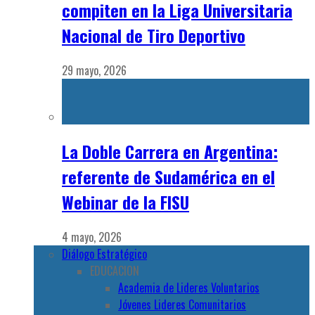
Argentina comienza a prepararse rumbo a
los FISU America Games 2026 en Lima,
Peru
23 diciembre, 2025
Ajedrez
,
Atletismo
,
Basquet
,
Deportes
,
Futsal
,
Handball
,
Judo
,
Levantamiento de Pesas
,
Natación
,
Novedades
,
Rugby
,
Taekwondo
,
Tenis de Mesa
,
Voley
Del 20 de julio al 1 de agostos, tendrá lugar la cuarta
edición de los FISU America Games con Lima, Peru como
anfitriona. Allí, estudiantes deportist
...
¡Comienzan las convocatorias rumbo a los