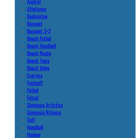
Futsal
Gimnasia Artística
Gimnasia Rítmica
Golf
Handball
Hockey
Judo
Levantamiento de Pesas
Natación
Remo
Canotaje
Rugby
Softbol
Taekwondo
Tenis
Tenis de Mesa
Tiro Con Arco
Tiro Deportivo
Voley