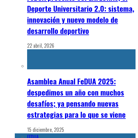
desafíos; ya pensando nuevas
estrategias para lo que se viene
15 diciembre, 2025
FEDUA
VALORES DE FEDUA
MISIÓN DE FEDUA
VISIÓN DE FEDUA
PLAN ESTRATEGICO
Comision Directiva
Historia
Capacitación
Diplomatura: LÍDER DE IA PARA LA GESTIÓN DEPORTIVA
PSICOLOGÍA DEL DEPORTE: BIENESTAR Y RENDIMIENTO
PARA LA DOBLE CARRERA
PLANIFICACIÓN ESTRATÉGICA DEL DEPORTE LOCAL
NUTRICIÓN DEPORTIVA