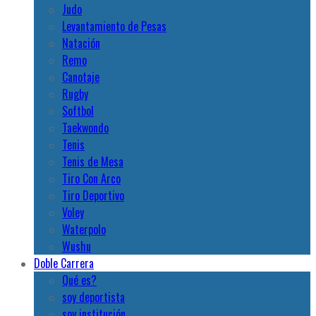
Waterpolo
Wushu
Doble Carrera
Qué es?
soy deportista
soy institución
Proyecto de ley
Novedades
Random
Se viene el FISU America Chess
2024 con representación de 20
universidades argentinas
3 abril, 2024
Ajedrez
,
Novedades