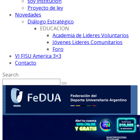
soy institución
Proyecto de ley
Novedades
Diálogo Estratégico
EDUCACION
Academia de Lideres Voluntarios
Jóvenes Lideres Comunitarios
Foro
VI FISU America 3×3
Contacto
Search