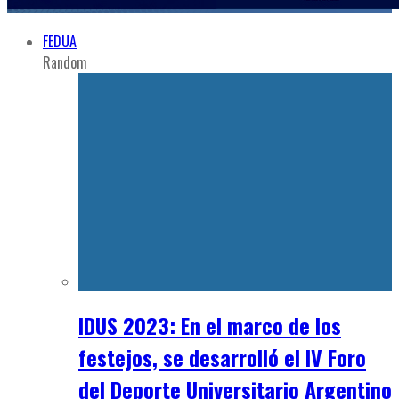
FEDUA
Random
IDUS 2023: En el marco de los
festejos, se desarrolló el IV Foro
del Deporte Universitario Argentino
21 septiembre, 2023
Doble Carrera
,
FEDUA
,
Novedades
Recent
La Doble Carrera en Argentina: