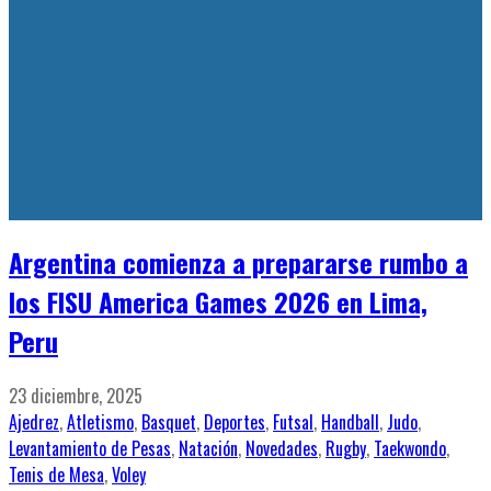
La Federación de Deporte Universitario Argentino
(FeDUA) comenzó a trabajar en vista al próximo Mundial
Universitario de Levantamiento 2020 que se ll
...
DESPEDIDA AL PESISTA DE LA UNL QUE
COMPETIRÁ EN EL MUNDIAL UNIVERSITARIO
2 noviembre, 2016
Levantamiento de Pesas
,
Novedades
En el marco de los Juegos Universitarios Regionales (JUR)
- Región Litoral, que se está disputando en Santa Fe, el
Coordinador del Programa Nacional
...
MUNDIAL UNIVERSITARIO DE LEVANTAMIENTO
DE PESAS