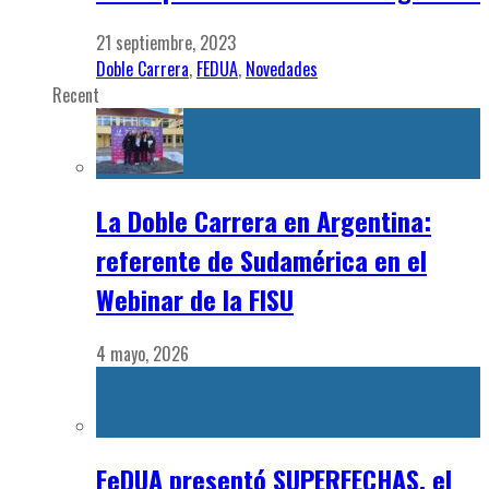
referente de Sudamérica en el
Webinar de la FISU
4 mayo, 2026
FeDUA presentó SUPERFECHAS, el
Deporte Universitario 2.0: sistema,
innovación y nuevo modelo de
desarrollo deportivo
22 abril, 2026
Asamblea Anual FeDUA 2025:
despedimos un año con muchos