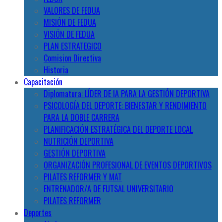
GESTIÓN DEPORTIVA
ORGANIZACIÓN PROFESIONAL DE EVENTOS DEPORTIVOS
PILATES REFORMER Y MAT
ENTRENADOR/A DE FUTSAL UNIVERSITARIO
PILATES REFORMER
Deportes
Ajedrez
Atletismo
Badminton
Basquet
Basquet 3×3
Beach Futbol
Beach Handball
Beach Rugby
Beach Tenis
Beach Voley
Esgrima
Footgolf
Fútbol