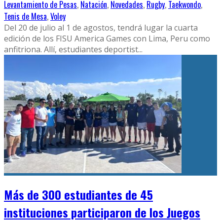
Levantamiento de Pesas
,
Natación
,
Novedades
,
Rugby
,
Taekwondo
,
Tenis de Mesa
,
Voley
Del 20 de julio al 1 de agostos, tendrá lugar la cuarta
edición de los FISU America Games con Lima, Peru como
anfitriona. Allí, estudiantes deportist
...
Más de 300 estudiantes de 45
instituciones participaron de los Juegos