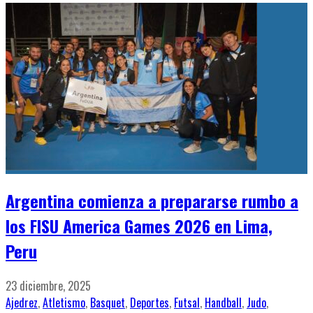
Argentina comienza a prepararse rumbo a
los FISU America Games 2026 en Lima,
Peru
23 diciembre, 2025
Ajedrez
,
Atletismo
,
Basquet
,
Deportes
,
Futsal
,
Handball
,
Judo
,