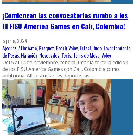
¡Comienzan las convocatorias rumbo a los
III FISU America Games en Cali, Colombia!
5 junio, 2024
Ajedrez
,
Atletismo
,
Basquet
,
Beach Voley
,
Futsal
,
Judo
,
Levantamiento
de Pesas
,
Natación
,
Novedades
,
Tenis
,
Tenis de Mesa
,
Voley
Del 5 al 14 de noviembre, tendrá lugar la tercera edición
de los FISU America Games con Cali, Colombia como
anfitriona. Allí, estudiantes deportistas
...