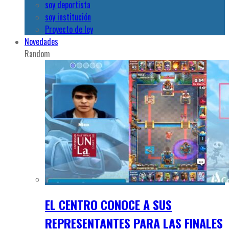
soy deportista
soy institución
Proyecto de ley
Novedades
Random
EL CENTRO CONOCE A SUS
REPRESENTANTES PARA LAS FINALES