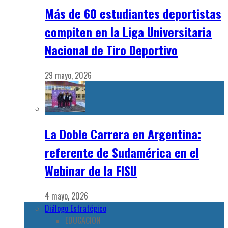
Más de 60 estudiantes deportistas
compiten en la Liga Universitaria
Nacional de Tiro Deportivo
29 mayo, 2026
La Doble Carrera en Argentina:
referente de Sudamérica en el
Webinar de la FISU
4 mayo, 2026
Diálogo Estratégico
EDUCACION