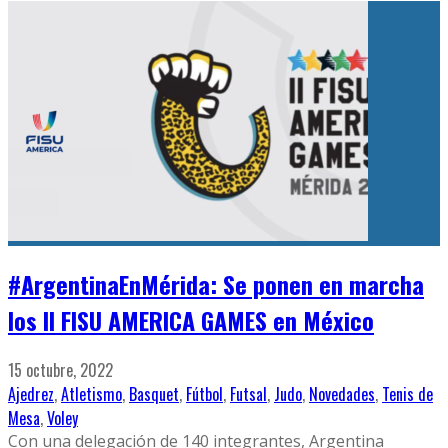
#ArgentinaEnMérida: Se ponen en marcha
los II FISU AMERICA GAMES en México
15 octubre, 2022
Ajedrez
,
Atletismo
,
Basquet
,
Fútbol
,
Futsal
,
Judo
,
Novedades
,
Tenis de
Mesa
,
Voley
Con una delegación de 140 integrantes, Argentina