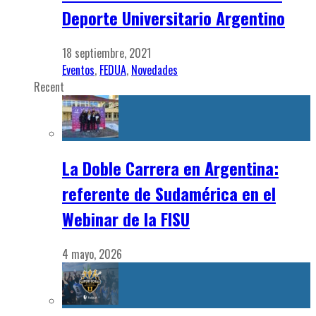
Deporte Universitario Argentino
18 septiembre, 2021
Eventos
,
FEDUA
,
Novedades
Recent
La Doble Carrera en Argentina:
referente de Sudamérica en el
Webinar de la FISU
4 mayo, 2026