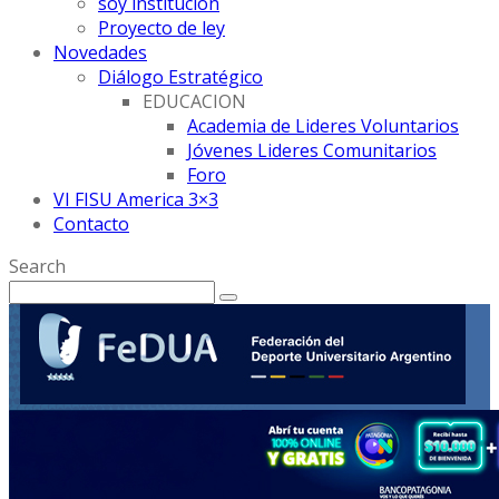
soy institución
Proyecto de ley
Novedades
Diálogo Estratégico
EDUCACION
Academia de Lideres Voluntarios
Jóvenes Lideres Comunitarios
Foro
VI FISU America 3×3
Contacto
Search