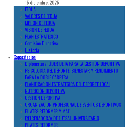
15 diciembre, 2025
FEDUA
VALORES DE FEDUA
MISIÓN DE FEDUA
VISIÓN DE FEDUA
PLAN ESTRATEGICO
Comision Directiva
Historia
Capacitación
Diplomatura: LÍDER DE IA PARA LA GESTIÓN DEPORTIVA
PSICOLOGÍA DEL DEPORTE: BIENESTAR Y RENDIMIENTO
PARA LA DOBLE CARRERA
PLANIFICACIÓN ESTRATÉGICA DEL DEPORTE LOCAL
NUTRICIÓN DEPORTIVA
GESTIÓN DEPORTIVA
ORGANIZACIÓN PROFESIONAL DE EVENTOS DEPORTIVOS
PILATES REFORMER Y MAT
ENTRENADOR/A DE FUTSAL UNIVERSITARIO
PILATES REFORMER