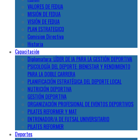
VALORES DE FEDUA
MISIÓN DE FEDUA
VISIÓN DE FEDUA
PLAN ESTRATEGICO
Comision Directiva
Historia
Capacitación
Diplomatura: LÍDER DE IA PARA LA GESTIÓN DEPORTIVA
PSICOLOGÍA DEL DEPORTE: BIENESTAR Y RENDIMIENTO
PARA LA DOBLE CARRERA
PLANIFICACIÓN ESTRATÉGICA DEL DEPORTE LOCAL
NUTRICIÓN DEPORTIVA
GESTIÓN DEPORTIVA
ORGANIZACIÓN PROFESIONAL DE EVENTOS DEPORTIVOS
PILATES REFORMER Y MAT
ENTRENADOR/A DE FUTSAL UNIVERSITARIO
PILATES REFORMER
Deportes