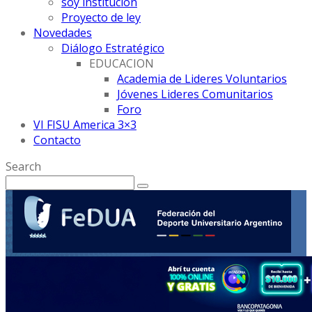
soy institución
Proyecto de ley
Novedades
Diálogo Estratégico
EDUCACION
Academia de Lideres Voluntarios
Jóvenes Lideres Comunitarios
Foro
VI FISU America 3×3
Contacto
Search