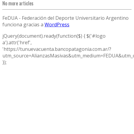
No more articles
FeDUA - Federación del Deporte Universitario Argentino
funciona gracias a
WordPress
jQuery(document).ready(function($) { $('#logo
a').attr('href',
'https://tunuevacuenta.bancopatagonia.com.ar/?
utm_source=AlianzasMasivas&utm_medium=FEDUA&utm_c
});