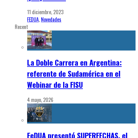
11 diciembre, 2023
FEDUA
,
Novedades
Recent
La Doble Carrera en Argentina:
referente de Sudamérica en el
Webinar de la FISU
4 mayo, 2026
FeDUA presentó SUPERFECHAS, el