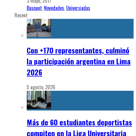
3 mayo, 2017
Basquet
,
Novedades
,
Universiadas
Recent
Con +170 representantes, culminó
la participación argentina en Lima
2026
5 agosto, 2026
Más de 60 estudiantes deportistas
compiten en la Liga Universitaria