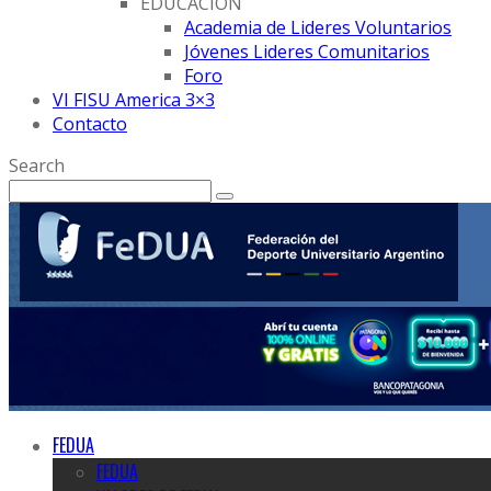
EDUCACION
Academia de Lideres Voluntarios
Jóvenes Lideres Comunitarios
Foro
VI FISU America 3×3
Contacto
Search
FEDUA
FEDUA