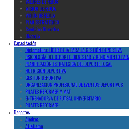
VALORES DE FEDUA
MISIÓN DE FEDUA
VISIÓN DE FEDUA
PLAN ESTRATEGICO
Comision Directiva
Historia
Capacitación
Diplomatura: LÍDER DE IA PARA LA GESTIÓN DEPORTIVA
PSICOLOGÍA DEL DEPORTE: BIENESTAR Y RENDIMIENTO PAR
PLANIFICACIÓN ESTRATÉGICA DEL DEPORTE LOCAL
NUTRICIÓN DEPORTIVA
GESTIÓN DEPORTIVA
ORGANIZACIÓN PROFESIONAL DE EVENTOS DEPORTIVOS
PILATES REFORMER Y MAT
ENTRENADOR/A DE FUTSAL UNIVERSITARIO
PILATES REFORMER
Deportes
Ajedrez
Atletismo