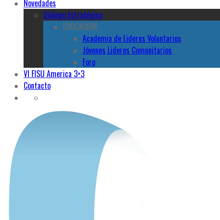
Novedades
Diálogo Estratégico
EDUCACION
Academia de Lideres Voluntarios
Jóvenes Lideres Comunitarios
Foro
VI FISU America 3×3
Contacto