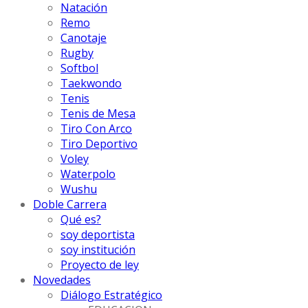
Natación
Remo
Canotaje
Rugby
Softbol
Taekwondo
Tenis
Tenis de Mesa
Tiro Con Arco
Tiro Deportivo
Voley
Waterpolo
Wushu
Doble Carrera
Qué es?
soy deportista
soy institución
Proyecto de ley
Novedades
Diálogo Estratégico