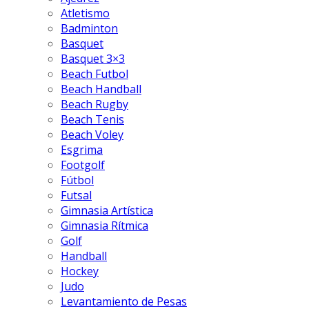
Atletismo
Badminton
Basquet
Basquet 3×3
Beach Futbol
Beach Handball
Beach Rugby
Beach Tenis
Beach Voley
Esgrima
Footgolf
Fútbol
Futsal
Gimnasia Artística
Gimnasia Rítmica
Golf
Handball
Hockey
Judo
Levantamiento de Pesas