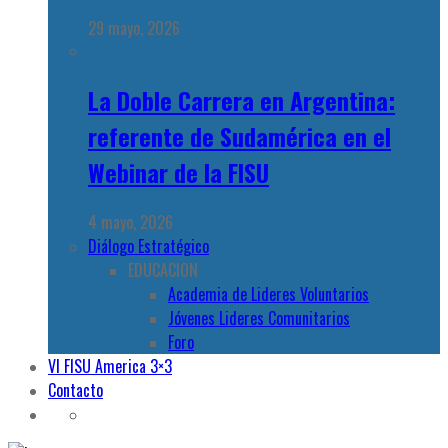
29 mayo, 2026
La Doble Carrera en Argentina:
referente de Sudamérica en el
Webinar de la FISU
4 mayo, 2026
Diálogo Estratégico
EDUCACION
Academia de Lideres Voluntarios
Jóvenes Lideres Comunitarios
Foro
VI FISU America 3×3
Contacto