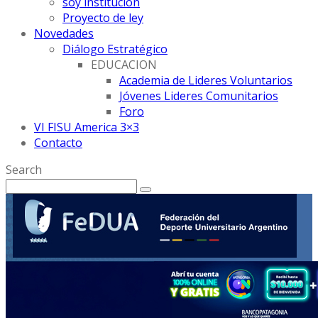
soy institución
Proyecto de ley
Novedades
Diálogo Estratégico
EDUCACION
Academia de Lideres Voluntarios
Jóvenes Lideres Comunitarios
Foro
VI FISU America 3×3
Contacto
Search