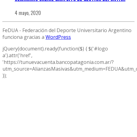
4 mayo, 2020
FeDUA - Federación del Deporte Universitario Argentino
funciona gracias a
WordPress
jQuery(document).ready(function($) { $('#logo
a').attr('href',
'https://tunuevacuenta.bancopatagonia.com.ar/?
utm_source=AlianzasMasivas&utm_medium=FEDUA&utm_c
});