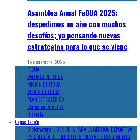
Asamblea Anual FeDUA 2025:
despedimos un año con muchos
desafíos; ya pensando nuevas
estrategias para lo que se viene
15 diciembre, 2025
FEDUA
VALORES DE FEDUA
MISIÓN DE FEDUA
VISIÓN DE FEDUA
PLAN ESTRATEGICO
Comision Directiva
Historia
Capacitación
Diplomatura: LÍDER DE IA PARA LA GESTIÓN DEPORTIVA
PSICOLOGÍA DEL DEPORTE: BIENESTAR Y RENDIMIENTO