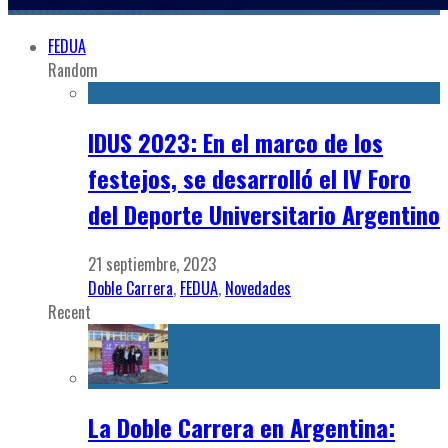
FEDUA
Random
IDUS 2023: En el marco de los
festejos, se desarrolló el IV Foro
del Deporte Universitario Argentino
21 septiembre, 2023
Doble Carrera
,
FEDUA
,
Novedades
Recent
La Doble Carrera en Argentina: