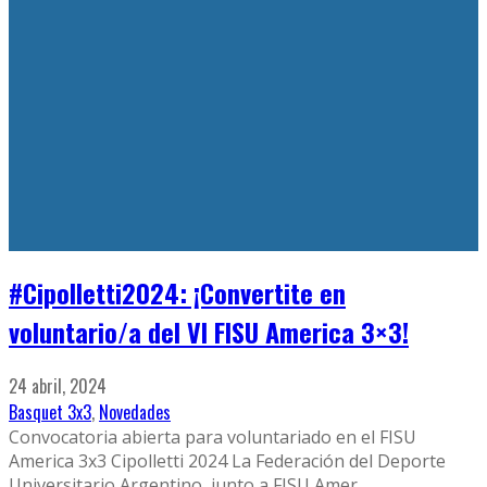
#Cipolletti2024: ¡Convertite en
voluntario/a del VI FISU America 3×3!
24 abril, 2024
Basquet 3x3
,
Novedades
Convocatoria abierta para voluntariado en el FISU
America 3x3 Cipolletti 2024 La Federación del Deporte
Universitario Argentino, junto a FISU Amer
...