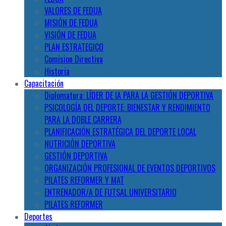
VALORES DE FEDUA
MISIÓN DE FEDUA
VISIÓN DE FEDUA
PLAN ESTRATEGICO
Comision Directiva
Historia
Capacitación
Diplomatura: LÍDER DE IA PARA LA GESTIÓN DEPORTIVA
PSICOLOGÍA DEL DEPORTE: BIENESTAR Y RENDIMIENTO
PARA LA DOBLE CARRERA
PLANIFICACIÓN ESTRATÉGICA DEL DEPORTE LOCAL
NUTRICIÓN DEPORTIVA
GESTIÓN DEPORTIVA
ORGANIZACIÓN PROFESIONAL DE EVENTOS DEPORTIVOS
PILATES REFORMER Y MAT
ENTRENADOR/A DE FUTSAL UNIVERSITARIO
PILATES REFORMER
Deportes