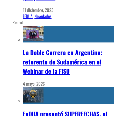
11 diciembre, 2023
FEDUA
,
Novedades
Recent
La Doble Carrera en Argentina:
referente de Sudamérica en el
Webinar de la FISU
4 mayo, 2026
FeDUA presentó SUPERFECHAS, el