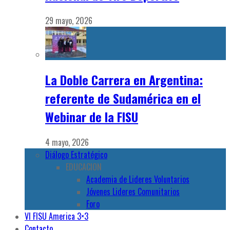
29 mayo, 2026
La Doble Carrera en Argentina:
referente de Sudamérica en el
Webinar de la FISU
4 mayo, 2026
Diálogo Estratégico
EDUCACION
Academia de Lideres Voluntarios
Jóvenes Lideres Comunitarios
Foro
VI FISU America 3×3
Contacto