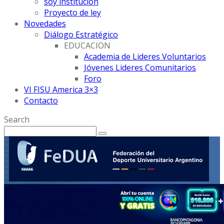
soy institución
Proyecto de ley
Novedades
Diálogo Estratégico
EDUCACION
Academia de Lideres Voluntarios
Jóvenes Lideres Comunitarios
Foro
VI FISU America 3×3
Contacto
Search