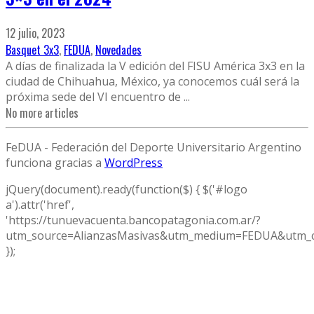
12 julio, 2023
Basquet 3x3
,
FEDUA
,
Novedades
A días de finalizada la V edición del FISU América 3x3 en la
ciudad de Chihuahua, México, ya conocemos cuál será la
próxima sede del VI encuentro de
...
No more articles
FeDUA - Federación del Deporte Universitario Argentino
funciona gracias a
WordPress
jQuery(document).ready(function($) { $('#logo
a').attr('href',
'https://tunuevacuenta.bancopatagonia.com.ar/?
utm_source=AlianzasMasivas&utm_medium=FEDUA&utm_c
});