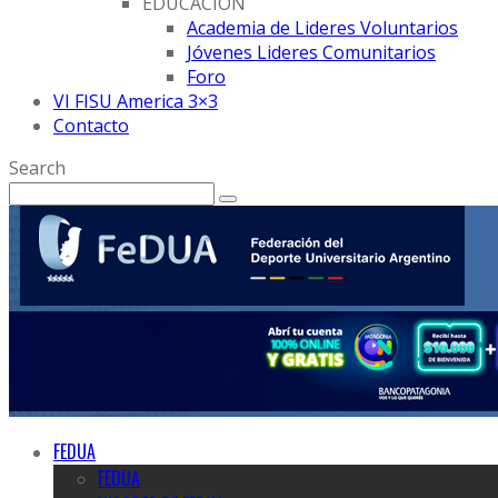
EDUCACION
Academia de Lideres Voluntarios
Jóvenes Lideres Comunitarios
Foro
VI FISU America 3×3
Contacto
Search
FEDUA
FEDUA