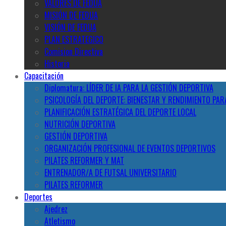
VALORES DE FEDUA
MISIÓN DE FEDUA
VISIÓN DE FEDUA
PLAN ESTRATEGICO
Comision Directiva
Historia
Capacitación
Diplomatura: LÍDER DE IA PARA LA GESTIÓN DEPORTIVA
PSICOLOGÍA DEL DEPORTE: BIENESTAR Y RENDIMIENTO PAR
PLANIFICACIÓN ESTRATÉGICA DEL DEPORTE LOCAL
NUTRICIÓN DEPORTIVA
GESTIÓN DEPORTIVA
ORGANIZACIÓN PROFESIONAL DE EVENTOS DEPORTIVOS
PILATES REFORMER Y MAT
ENTRENADOR/A DE FUTSAL UNIVERSITARIO
PILATES REFORMER
Deportes
Ajedrez
Atletismo