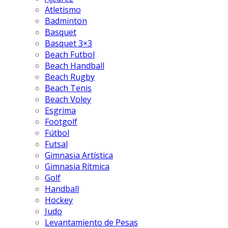
Atletismo
Badminton
Basquet
Basquet 3×3
Beach Futbol
Beach Handball
Beach Rugby
Beach Tenis
Beach Voley
Esgrima
Footgolf
Fútbol
Futsal
Gimnasia Artística
Gimnasia Rítmica
Golf
Handball
Hockey
Judo
Levantamiento de Pesas