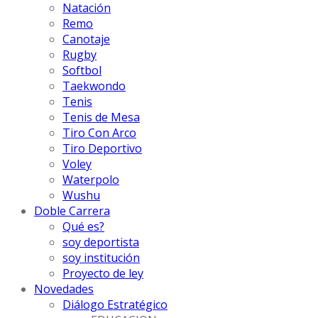
Natación
Remo
Canotaje
Rugby
Softbol
Taekwondo
Tenis
Tenis de Mesa
Tiro Con Arco
Tiro Deportivo
Voley
Waterpolo
Wushu
Doble Carrera
Qué es?
soy deportista
soy institución
Proyecto de ley
Novedades
Diálogo Estratégico