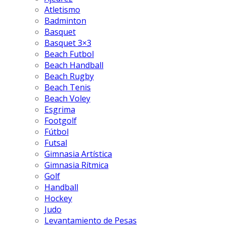
Atletismo
Badminton
Basquet
Basquet 3×3
Beach Futbol
Beach Handball
Beach Rugby
Beach Tenis
Beach Voley
Esgrima
Footgolf
Fútbol
Futsal
Gimnasia Artística
Gimnasia Rítmica
Golf
Handball
Hockey
Judo
Levantamiento de Pesas