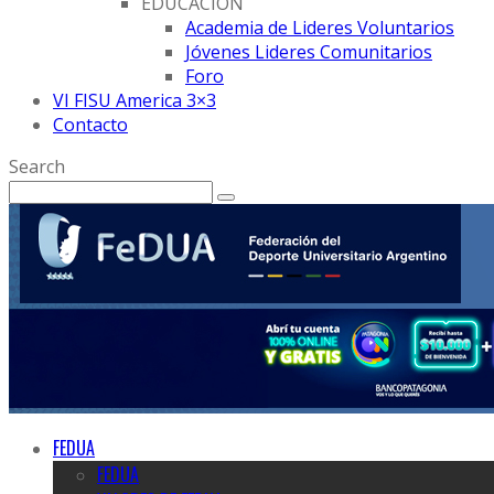
EDUCACION
Academia de Lideres Voluntarios
Jóvenes Lideres Comunitarios
Foro
VI FISU America 3×3
Contacto
Search
FEDUA
FEDUA