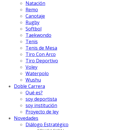
Natación
Remo
Canotaje
Rugby
Softbol
Taekwondo
Tenis
Tenis de Mesa
Tiro Con Arco
Tiro Deportivo
Voley
Waterpolo
Wushu
Doble Carrera
Qué es?
soy deportista
soy institución
Proyecto de ley
Novedades
Diálogo Estratégico