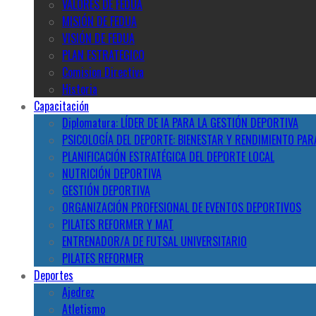
VALORES DE FEDUA
MISIÓN DE FEDUA
VISIÓN DE FEDUA
PLAN ESTRATEGICO
Comision Directiva
Historia
Capacitación
Diplomatura: LÍDER DE IA PARA LA GESTIÓN DEPORTIVA
PSICOLOGÍA DEL DEPORTE: BIENESTAR Y RENDIMIENTO PAR
PLANIFICACIÓN ESTRATÉGICA DEL DEPORTE LOCAL
NUTRICIÓN DEPORTIVA
GESTIÓN DEPORTIVA
ORGANIZACIÓN PROFESIONAL DE EVENTOS DEPORTIVOS
PILATES REFORMER Y MAT
ENTRENADOR/A DE FUTSAL UNIVERSITARIO
PILATES REFORMER
Deportes
Ajedrez
Atletismo