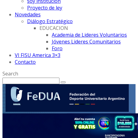
soy institución
Proyecto de ley
Novedades
Diálogo Estratégico
EDUCACION
Academia de Lideres Voluntarios
Jóvenes Lideres Comunitarios
Foro
VI FISU America 3×3
Contacto
Search