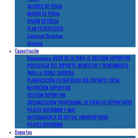
VALORES DE FEDUA
MISIÓN DE FEDUA
VISIÓN DE FEDUA
PLAN ESTRATEGICO
Comision Directiva
Historia
Capacitación
Diplomatura: LÍDER DE IA PARA LA GESTIÓN DEPORTIVA
PSICOLOGÍA DEL DEPORTE: BIENESTAR Y RENDIMIENTO
PARA LA DOBLE CARRERA
PLANIFICACIÓN ESTRATÉGICA DEL DEPORTE LOCAL
NUTRICIÓN DEPORTIVA
GESTIÓN DEPORTIVA
ORGANIZACIÓN PROFESIONAL DE EVENTOS DEPORTIVOS
PILATES REFORMER Y MAT
ENTRENADOR/A DE FUTSAL UNIVERSITARIO
PILATES REFORMER
Deportes