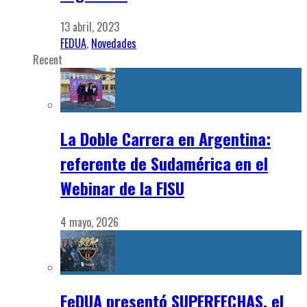
13 abril, 2023
FEDUA
,
Novedades
Recent
La Doble Carrera en Argentina:
referente de Sudamérica en el
Webinar de la FISU
4 mayo, 2026
FeDUA presentó SUPERFECHAS, el