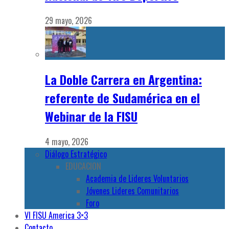
29 mayo, 2026
La Doble Carrera en Argentina:
referente de Sudamérica en el
Webinar de la FISU
4 mayo, 2026
Diálogo Estratégico
EDUCACION
Academia de Lideres Voluntarios
Jóvenes Lideres Comunitarios
Foro
VI FISU America 3×3
Contacto