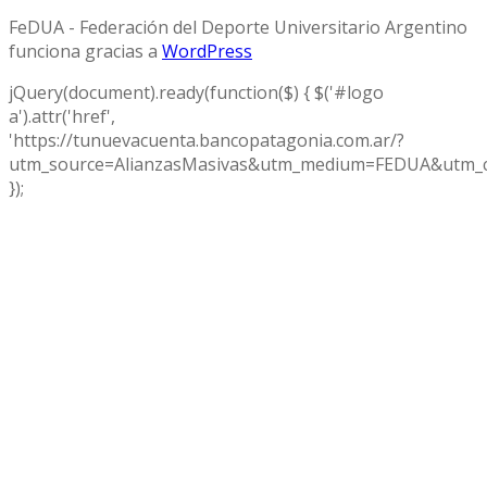
FeDUA - Federación del Deporte Universitario Argentino
funciona gracias a
WordPress
jQuery(document).ready(function($) { $('#logo
a').attr('href',
'https://tunuevacuenta.bancopatagonia.com.ar/?
utm_source=AlianzasMasivas&utm_medium=FEDUA&utm_c
});