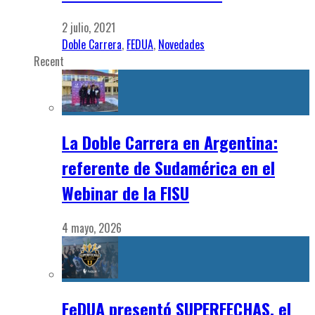
2 julio, 2021
Doble Carrera
,
FEDUA
,
Novedades
Recent
La Doble Carrera en Argentina:
referente de Sudamérica en el
Webinar de la FISU
4 mayo, 2026
FeDUA presentó SUPERFECHAS, el