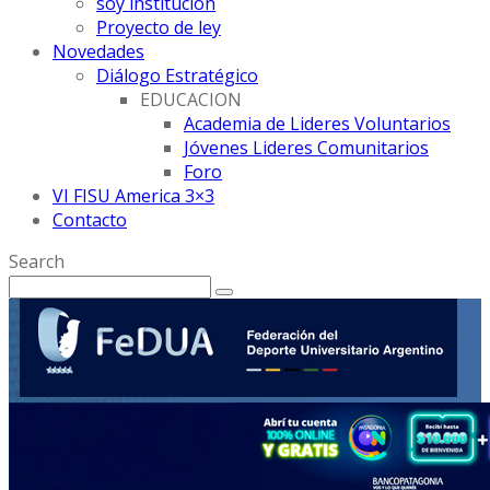
soy institución
Proyecto de ley
Novedades
Diálogo Estratégico
EDUCACION
Academia de Lideres Voluntarios
Jóvenes Lideres Comunitarios
Foro
VI FISU America 3×3
Contacto
Search