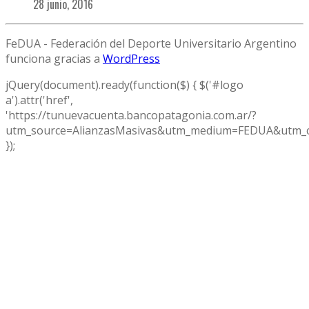
28 junio, 2016
FeDUA - Federación del Deporte Universitario Argentino
funciona gracias a
WordPress
jQuery(document).ready(function($) { $('#logo
a').attr('href',
'https://tunuevacuenta.bancopatagonia.com.ar/?
utm_source=AlianzasMasivas&utm_medium=FEDUA&utm_c
});