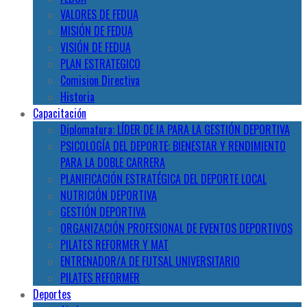
VALORES DE FEDUA
MISIÓN DE FEDUA
VISIÓN DE FEDUA
PLAN ESTRATEGICO
Comision Directiva
Historia
Capacitación
Diplomatura: LÍDER DE IA PARA LA GESTIÓN DEPORTIVA
PSICOLOGÍA DEL DEPORTE: BIENESTAR Y RENDIMIENTO
PARA LA DOBLE CARRERA
PLANIFICACIÓN ESTRATÉGICA DEL DEPORTE LOCAL
NUTRICIÓN DEPORTIVA
GESTIÓN DEPORTIVA
ORGANIZACIÓN PROFESIONAL DE EVENTOS DEPORTIVOS
PILATES REFORMER Y MAT
ENTRENADOR/A DE FUTSAL UNIVERSITARIO
PILATES REFORMER
Deportes