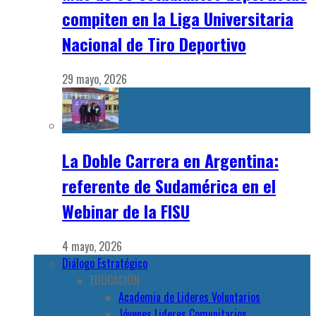
compiten en la Liga Universitaria
Nacional de Tiro Deportivo
29 mayo, 2026
La Doble Carrera en Argentina:
referente de Sudamérica en el
Webinar de la FISU
4 mayo, 2026
Diálogo Estratégico
EDUCACION
Academia de Lideres Voluntarios
Jóvenes Lideres Comunitarios