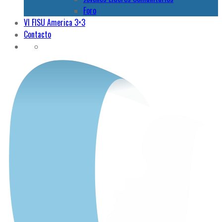
Foro
VI FISU America 3×3
Contacto