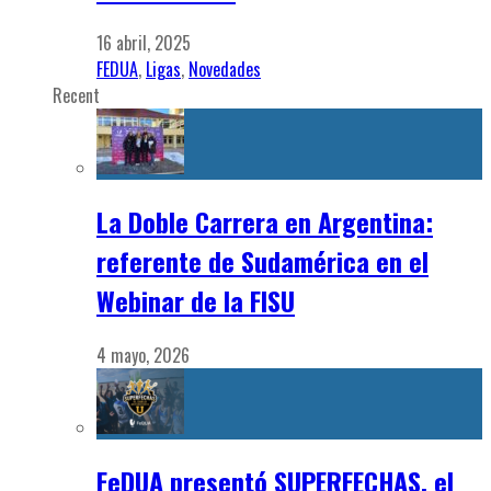
16 abril, 2025
FEDUA
,
Ligas
,
Novedades
Recent
La Doble Carrera en Argentina:
referente de Sudamérica en el
Webinar de la FISU
4 mayo, 2026
FeDUA presentó SUPERFECHAS, el