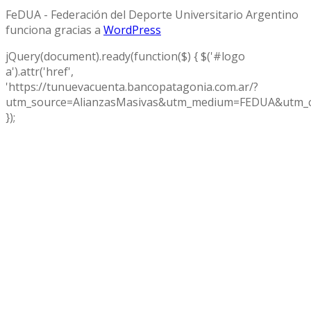
FeDUA - Federación del Deporte Universitario Argentino
funciona gracias a
WordPress
jQuery(document).ready(function($) { $('#logo
a').attr('href',
'https://tunuevacuenta.bancopatagonia.com.ar/?
utm_source=AlianzasMasivas&utm_medium=FEDUA&utm_c
});