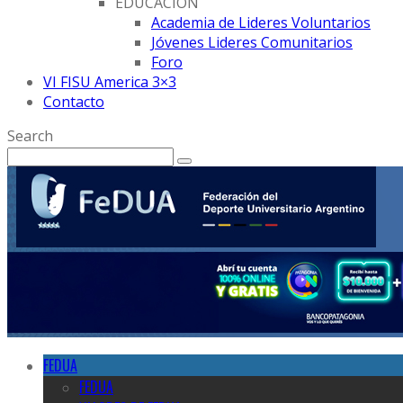
EDUCACION
Academia de Lideres Voluntarios
Jóvenes Lideres Comunitarios
Foro
VI FISU America 3×3
Contacto
Search
FEDUA
FEDUA