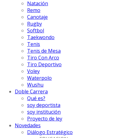
Natación
Remo
Canotaje
Rugby
Softbol
Taekwondo
Tenis
Tenis de Mesa
Tiro Con Arco
Tiro Deportivo
Voley
Waterpolo
Wushu
Doble Carrera
Qué es?
soy deportista
soy institución
Proyecto de ley
Novedades
Diálogo Estratégico