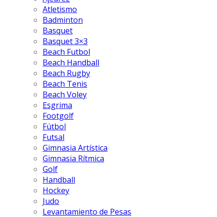
Atletismo
Badminton
Basquet
Basquet 3×3
Beach Futbol
Beach Handball
Beach Rugby
Beach Tenis
Beach Voley
Esgrima
Footgolf
Fútbol
Futsal
Gimnasia Artística
Gimnasia Rítmica
Golf
Handball
Hockey
Judo
Levantamiento de Pesas