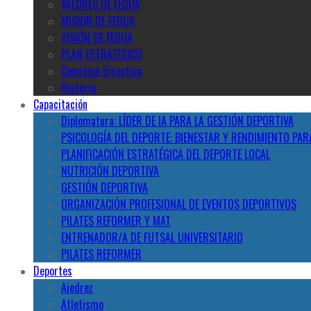
VALORES DE FEDUA
MISIÓN DE FEDUA
VISIÓN DE FEDUA
PLAN ESTRATEGICO
Comision Directiva
Historia
Capacitación
Diplomatura: LÍDER DE IA PARA LA GESTIÓN DEPORTIVA
PSICOLOGÍA DEL DEPORTE: BIENESTAR Y RENDIMIENTO PAR
PLANIFICACIÓN ESTRATÉGICA DEL DEPORTE LOCAL
NUTRICIÓN DEPORTIVA
GESTIÓN DEPORTIVA
ORGANIZACIÓN PROFESIONAL DE EVENTOS DEPORTIVOS
PILATES REFORMER Y MAT
ENTRENADOR/A DE FUTSAL UNIVERSITARIO
PILATES REFORMER
Deportes
Ajedrez
Atletismo