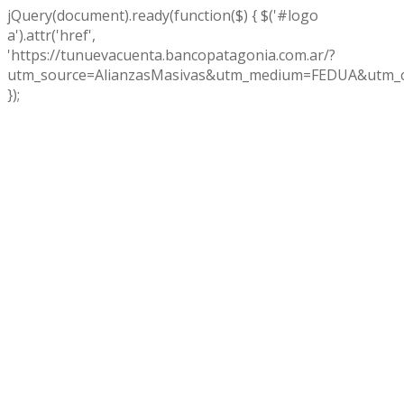
jQuery(document).ready(function($) { $('#logo
a').attr('href',
'https://tunuevacuenta.bancopatagonia.com.ar/?
utm_source=AlianzasMasivas&utm_medium=FEDUA&utm_c
});