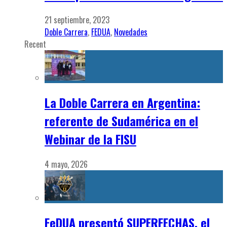
21 septiembre, 2023
Doble Carrera
,
FEDUA
,
Novedades
Recent
La Doble Carrera en Argentina:
referente de Sudamérica en el
Webinar de la FISU
4 mayo, 2026
FeDUA presentó SUPERFECHAS, el