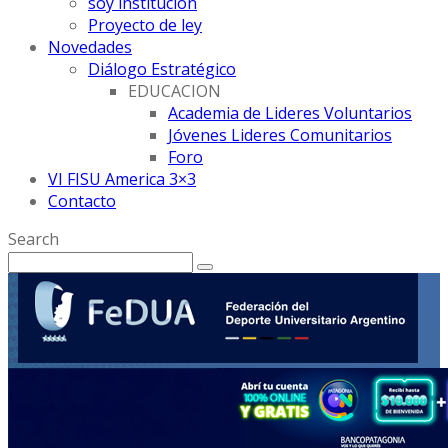
soy institución
Proyecto de ley
Novedades
Diálogo Estratégico
EDUCACION
Academia de Lideres Voluntarios
Jóvenes Lideres Comunitarios
Foro
VI FISU America 3×3
Contacto
Search