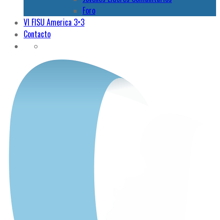
Foro
VI FISU America 3×3
Contacto