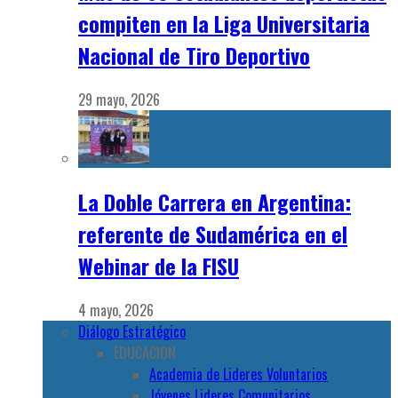
compiten en la Liga Universitaria
Nacional de Tiro Deportivo
29 mayo, 2026
La Doble Carrera en Argentina:
referente de Sudamérica en el
Webinar de la FISU
4 mayo, 2026
Diálogo Estratégico
EDUCACION
Academia de Lideres Voluntarios
Jóvenes Lideres Comunitarios