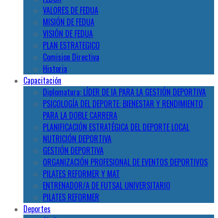
VALORES DE FEDUA
MISIÓN DE FEDUA
VISIÓN DE FEDUA
PLAN ESTRATEGICO
Comision Directiva
Historia
Capacitación
Diplomatura: LÍDER DE IA PARA LA GESTIÓN DEPORTIVA
PSICOLOGÍA DEL DEPORTE: BIENESTAR Y RENDIMIENTO
PARA LA DOBLE CARRERA
PLANIFICACIÓN ESTRATÉGICA DEL DEPORTE LOCAL
NUTRICIÓN DEPORTIVA
GESTIÓN DEPORTIVA
ORGANIZACIÓN PROFESIONAL DE EVENTOS DEPORTIVOS
PILATES REFORMER Y MAT
ENTRENADOR/A DE FUTSAL UNIVERSITARIO
PILATES REFORMER
Deportes